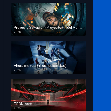
Proyecto Salvación (Proyecto Fin del Mundo)
2026
HD 1080p
Ahora me ves 3 (Los ilusionistas)
2025
HD 1080p
TRON: Ares
2025
HD 1080p