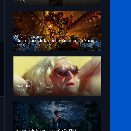
2026
HD 1080p
Guardianes de la noche: Kimetsu no Yaiba La fortaleza infinita
2025
HD 1080p
Balearic
2025
HD 1080p
El beso de la mujer araña (2025)