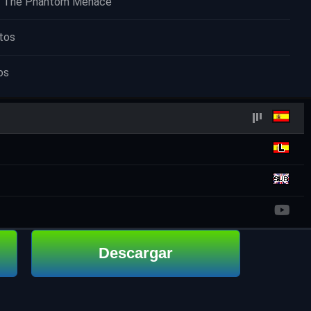
I - The Phantom Menace
tos
os
Descargar