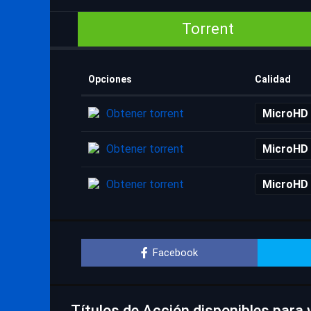
Torrent
Opciones
Calidad
Obtener torrent
MicroHD
Obtener torrent
MicroHD
Obtener torrent
MicroHD
Facebook
Títulos de Acción disponibles para v