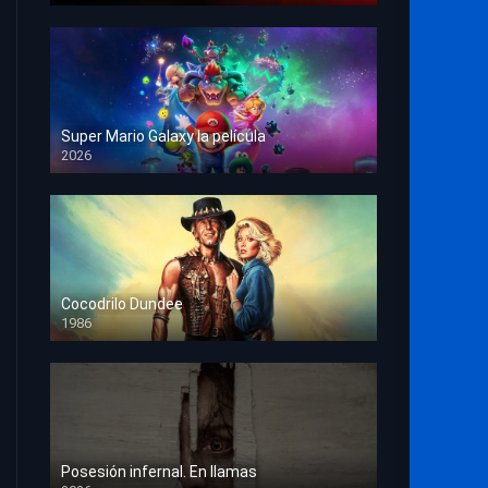
Super Mario Galaxy la película
2026
HD 1080p
Cocodrilo Dundee
1986
HD 1080p
Posesión infernal. En llamas