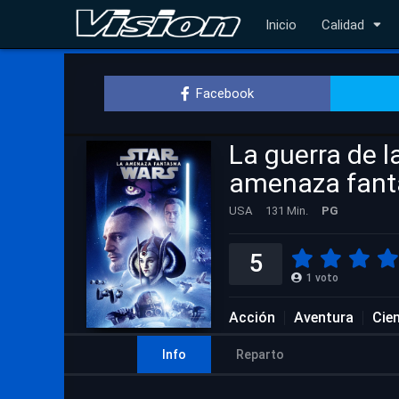
Inicio
Calidad
Facebook
La guerra de l
amenaza fan
USA
131 Min.
PG
5
1
voto
Acción
Aventura
Cien
Info
Reparto