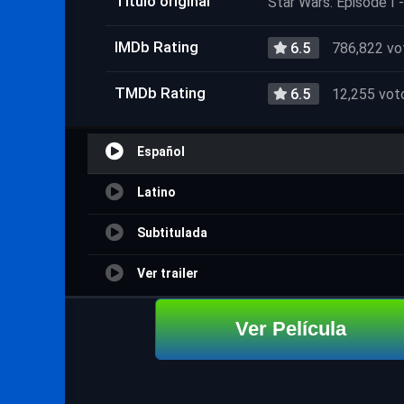
Título original
Star Wars: Episode 
IMDb Rating
6.5
786,822 vo
TMDb Rating
6.5
12,255 vot
Español
Latino
Subtitulada
Ver trailer
Ver Película