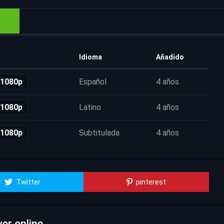
Idioma
Añadido
 1080p
Español
4 años
 1080p
Latino
4 años
 1080p
Subtitulada
4 años
Twitter
pinterest
er online