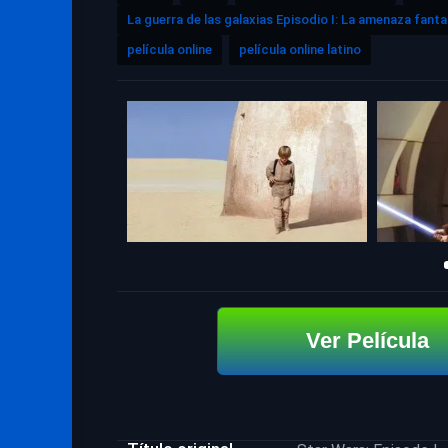
La guerra de las galaxias Episodio I: La amenaza fant
película online
película online latino
Ver Película