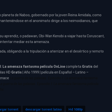
 planeta de Naboo, gobernado por la joven Reina Amidala, como
 manteniéndose en el anonimato dirige a los neimoidianos, que
 su aprendiz, o padawan, Obi-Wan Kenobi a viajar hasta Coruscant,
a intentar mediar esta amenaza.
da, obligando a la tripulación a aterrizar en el desértico y remoto
 I: La amenaza fantasma película
OnLine
completa
Gratis
del
ulas HD
Gratis
| Año 1999 | película en Español – Latino –
Menace
La guerra de las galaxias. Episodio I: La amenaza fantasma
La guerra de las galaxias. Episodio I: La amenaza fantasma pelicula
lix
rgar torrent
descargar torrent latino
Hd 1080p