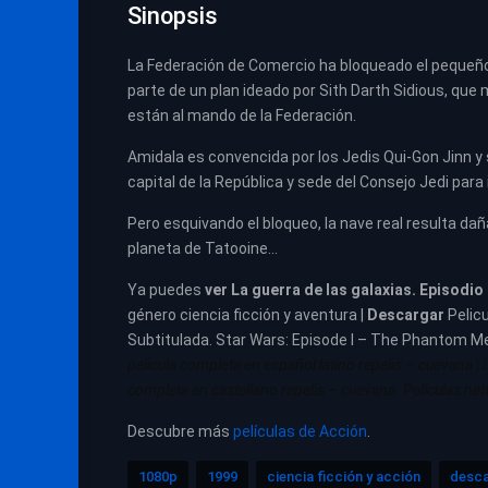
Sinopsis
La Federación de Comercio ha bloqueado el pequeño
parte de un plan ideado por Sith Darth Sidious, que
están al mando de la Federación.
Amidala es convencida por los Jedis Qui-Gon Jinn y
capital de la República y sede del Consejo Jedi par
Pero esquivando el bloqueo, la nave real resulta daña
planeta de Tatooine…
Ya puedes
ver
La guerra de las galaxias. Episodio
género ciencia ficción y aventura |
Descargar
Pelic
Subtitulada. Star Wars: Episode I – The Phantom 
pelicula completa en español latino repelis – cuevana
|
completa en castellano repelis – cuevana. Películas netf
Descubre más
películas de Acción
.
1080p
1999
ciencia ficción y acción
desca