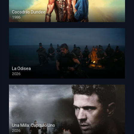
Cocodrilo Dundee
1986
HD 1080p
La Odisea
2026
TS Screener
Una Milla: Capítulo Uno
2026
HD 1080p