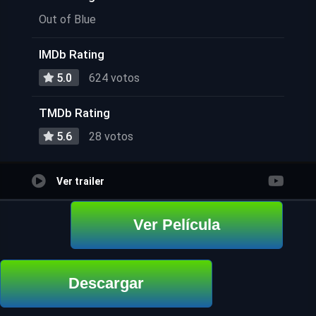
Out of Blue
IMDb Rating
5.0
624 votos
TMDb Rating
5.6
28 votos
Ver trailer
Ver Película
Descargar