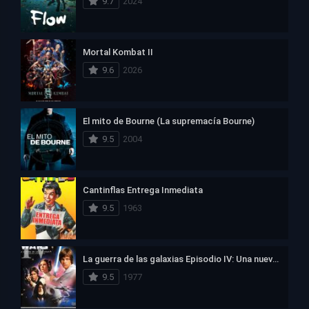
9.7
2024
Mortal Kombat II
9.6
2026
El mito de Bourne (La supremacía Bourne)
9.5
2004
Cantinflas Entrega Inmediata
9.5
1963
La guerra de las galaxias Episodio IV: Una nueva esperanza
9.5
1977