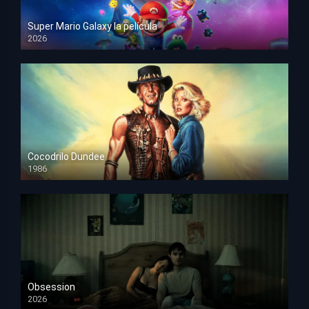
Super Mario Galaxy la película
2026
HD 1080p
Cocodrilo Dundee
1986
HD 1080p
Obsession
2026
HD 1080p