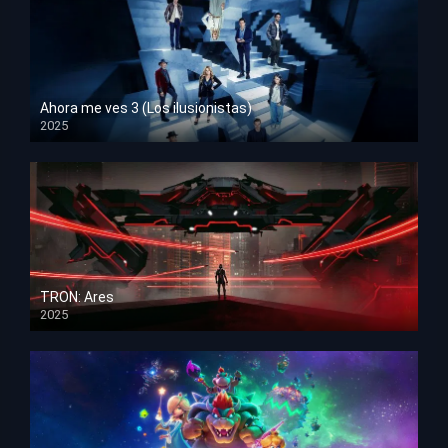
Ahora me ves 3 (Los ilusionistas)
2025
HD 1080p
TRON: Ares
2025
HD 1080p