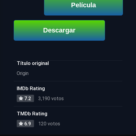
Película
Descargar
Título original
Origin
IMDb Rating
7.2
3,190 votos
TMDb Rating
6.9
120 votos