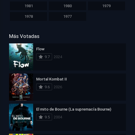
1981
1980
1979
1978
1977
Más Votadas
Flow
9.7
2024
Mortal Kombat II
9.6
2026
El mito de Bourne (La supremacía Bourne)
9.5
2004