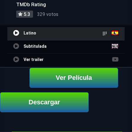
TMDb Rating
5.3
329 votos
Latino
Subtitulada
Ver trailer
Ver Película
Descargar