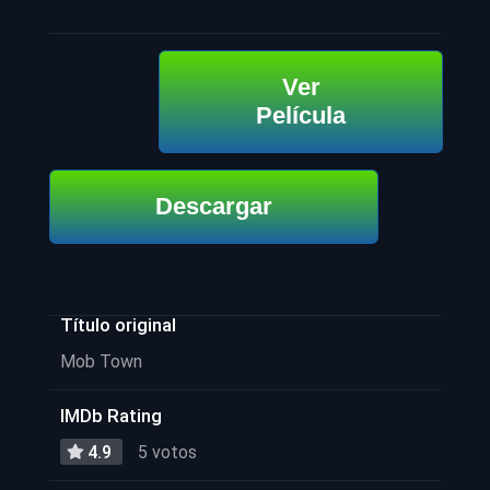
Ver
Película
Descargar
Título original
Mob Town
IMDb Rating
4.9
5 votos