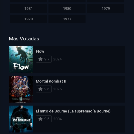
1981
1980
1979
1978
1977
Más Votadas
Flow
9.7
2024
Mortal Kombat II
9.6
2026
El mito de Bourne (La supremacía Bourne)
9.5
2004