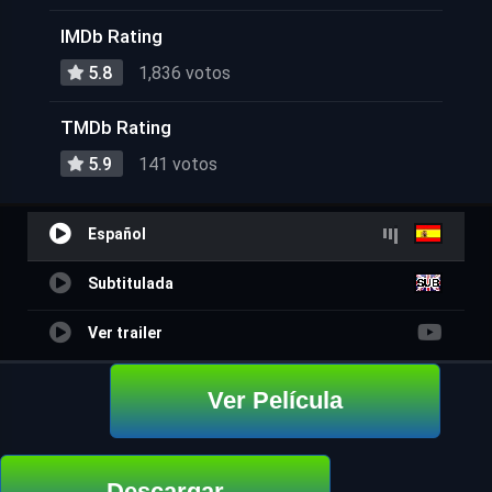
IMDb Rating
5.8
1,836 votos
TMDb Rating
5.9
141 votos
Español
Subtitulada
Ver trailer
Ver Película
Descargar