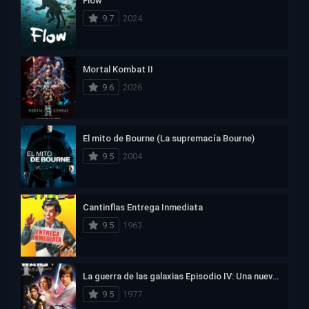
Flow
9.7
2024
Mortal Kombat II
9.6
2026
El mito de Bourne (La supremacía Bourne)
9.5
2004
Cantinflas Entrega Inmediata
9.5
1963
La guerra de las galaxias Episodio IV: Una nueva esperanza
9.5
1977