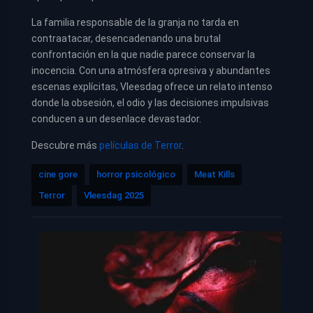
La familia responsable de la granja no tarda en
contraatacar, desencadenando una brutal
confrontación en la que nadie parece conservar la
inocencia. Con una atmósfera opresiva y abundantes
escenas explícitas, Vleesdag ofrece un relato intenso
donde la obsesión, el odio y las decisiones impulsivas
conducen a un desenlace devastador.
Descubre más
películas de Terror
.
cine gore
horror psicológico
Meat Kills
Terror
Vleesdag 2025