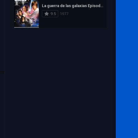
1972
1971
1970
La guerra de las galaxias Episodio IV: Una nueva esperanza
1969
1968
1967
9.5
1977
1966
1965
1964
1963
1962
1961
1960
1959
1958
1957
1956
1955
1954
1953
1952
1951
1950
1949
1948
1947
1946
1945
1944
1943
1942
1941
1940
1939
1938
1937
1936
1935
1934