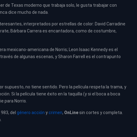
er de Texas moderno que trabaja solo, le gusta trabajar con
nunca dice mucho de nada.
nteresantes, interpretados por estrellas de color: David Carradine
karate; Bárbara Carrera es encantadora, como de costumbre,
era mexicano-americana de Norris; Leon Isaac Kennedy es el
 a través de algunas escenas, y Sharon Farrell es el contrapunto
supuesto, no tiene sentido. Pero la película respeta la trama, y
 Si la película tiene éxito en la taquilla (y si el boca a boca
ie para Norris.
 1983, del
género acción
y
crimen
,
OnLine
sin cortes y completa.
a
.