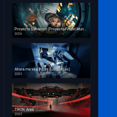
Proyecto Salvación (Proyecto Fin del Mundo)
2026
HD 1080p
Ahora me ves 3 (Los ilusionistas)
2025
HD 1080p
TRON: Ares
2025
HD 1080p