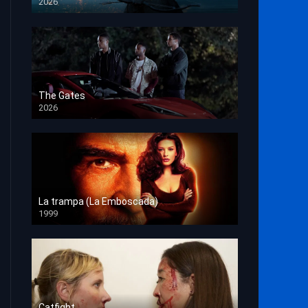
2026
HD 1080p
The Gates
2026
HD 1080p
La trampa (La Emboscada)
1999
HD 1080p
Catfight