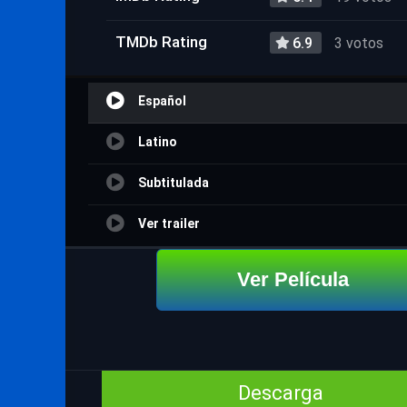
TMDb Rating
6.9
3 votos
Español
Latino
Subtitulada
Ver trailer
Ver Película
Descarga