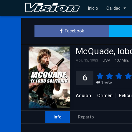
Inicio
Calidad
Facebook
McQuade, lobo
Apr. 15, 1983
USA
107 Min.
6
1
voto
Acción
Crimen
Pelíc
Info
Reparto