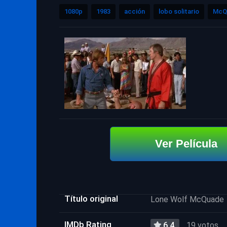
1080p
1983
acción
lobo solitario
McQ
Ver Película
Título original
Lone Wolf McQuade
IMDb Rating
6.4
19 votos