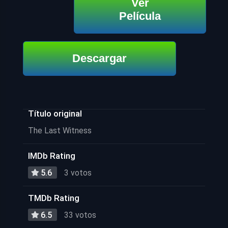
Ver
Película
Descargar
Título original
The Last Witness
IMDb Rating
5.6
3 votos
TMDb Rating
6.5
33 votos