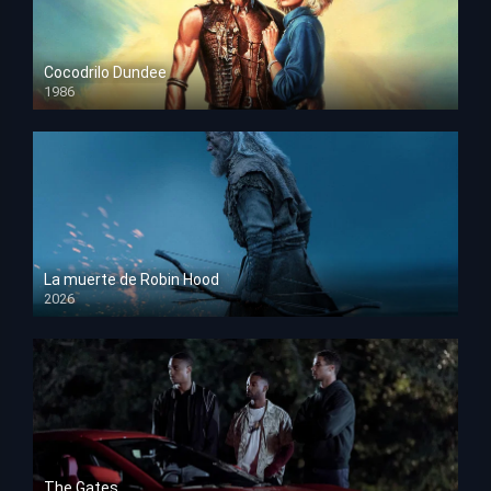
Cocodrilo Dundee
1986
HD 1080p
La muerte de Robin Hood
2026
HD 1080p
The Gates