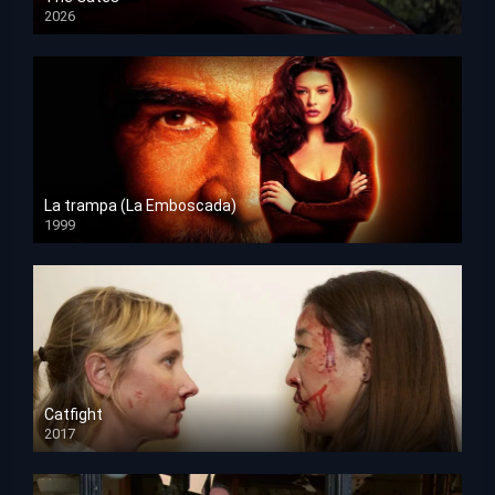
2026
HD 1080p
La trampa (La Emboscada)
1999
HD 1080p
Catfight
2017
HD 720p