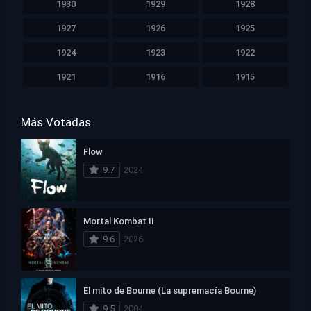
1930
1929
1928
1927
1926
1925
1924
1923
1922
1921
1916
1915
Más Votadas
Flow
9.7
2024
Mortal Kombat II
9.6
2026
El mito de Bourne (La supremacía Bourne)
9.5
2004