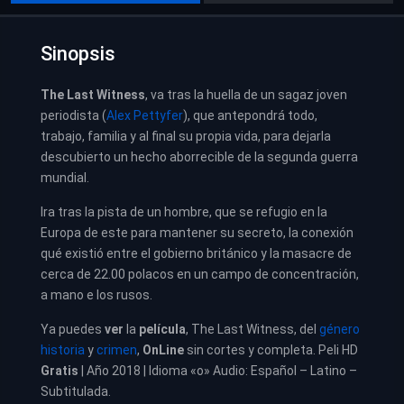
Sinopsis
The Last Witness
, va tras la huella de un sagaz joven
periodista (
Alex Pettyfer
), que antepondrá todo,
trabajo, familia y al final su propia vida, para dejarla
descubierto un hecho aborrecible de la segunda guerra
mundial.
Ira tras la pista de un hombre, que se refugio en la
Europa de este para mantener su secreto, la conexión
qué existió entre el gobierno británico y la masacre de
cerca de 22.00 polacos en un campo de concentración,
a mano e los rusos.
Ya puedes
ver
la
película
, The Last Witness, del
género
historia
y
crimen
,
OnLine
sin cortes y completa. Peli HD
Gratis
| Año 2018 | Idioma «o» Audio: Español – Latino –
Subtitulada.