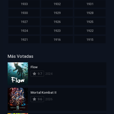
1933
1932
1931
1930
1929
1928
1927
1926
1925
1924
1923
1922
1921
1916
1915
Más Votadas
Flow
9.7
2024
Mortal Kombat II
9.6
2026