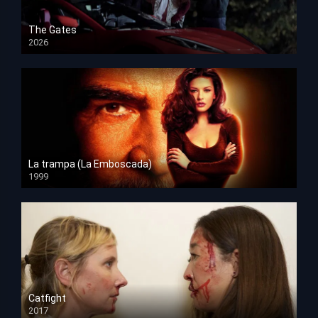
The Gates
2026
HD 1080p
La trampa (La Emboscada)
1999
HD 1080p
Catfight
2017
HD 720p