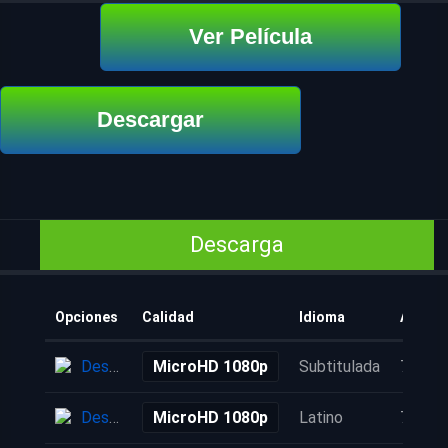
Ver Película
Descargar
Descarga
Opciones
Calidad
Idioma
Añadid
Descarga
MicroHD 1080p
Subtitulada
7 años
Descarga
MicroHD 1080p
Latino
7 años