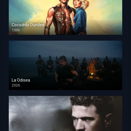
Cocodrilo Dundee
1986
HD 1080p
La Odisea
2026
TS Screener