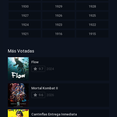
1930
1929
1928
1927
1926
1925
1924
1923
1922
1921
1916
1915
Más Votadas
Flow
9.7
2024
Mortal Kombat II
9.6
2026
Cantinflas Entrega Inmediata