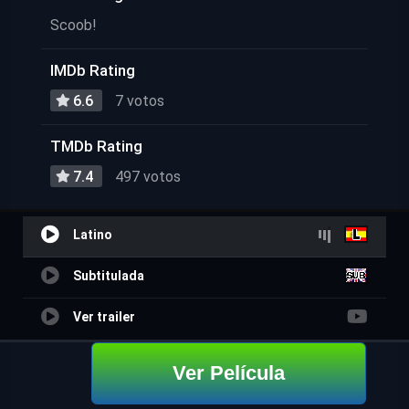
Scoob!
IMDb Rating
6.6
7 votos
TMDb Rating
7.4
497 votos
Latino
Subtitulada
Ver trailer
Ver Película