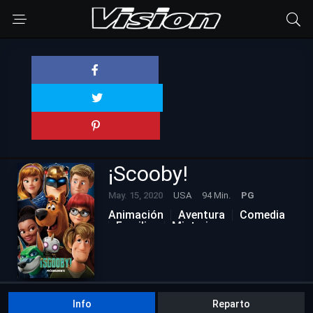
¡Scooby!
May. 15, 2020
USA
94 Min.
PG
Animación
Aventura
Comedia
Familiar
Misterio
Nuevas Películas
Info
Reparto