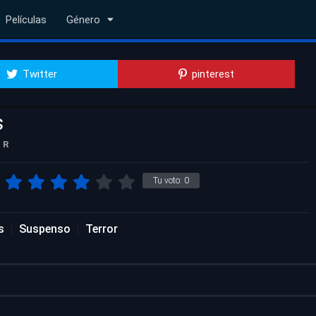
Películas
Género
Twitter
pinterest
s
R
Tu voto:
0
s
Suspenso
Terror