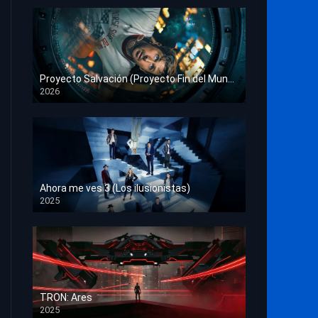
Proyecto Salvación (Proyecto Fin del Mundo)
2026
HD 1080p
Ahora me ves 3 (Los ilusionistas)
2025
HD 1080p
TRON: Ares
2025
HD 1080p