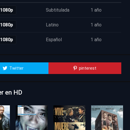
 1080p
Subtitulada
1 año
 1080p
Latino
1 año
 1080p
Español
1 año
Twitter
pinterest
ver en HD