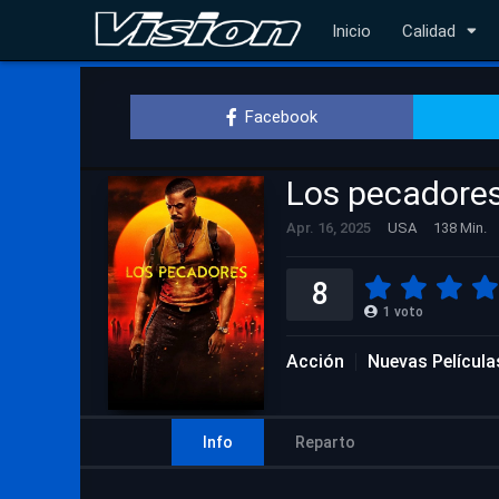
Inicio
Calidad
Facebook
Los pecadore
Apr. 16, 2025
USA
138 Min.
8
1
voto
Acción
Nuevas Película
Info
Reparto