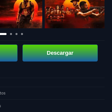
Descargar
tos
s