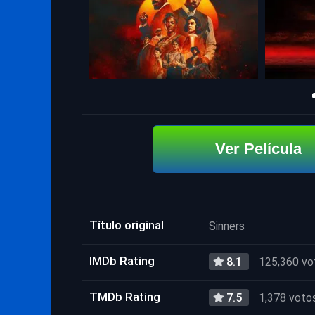
Ver Película
Título original
Sinners
IMDb Rating
8.1
125,360 vo
TMDb Rating
7.5
1,378 voto