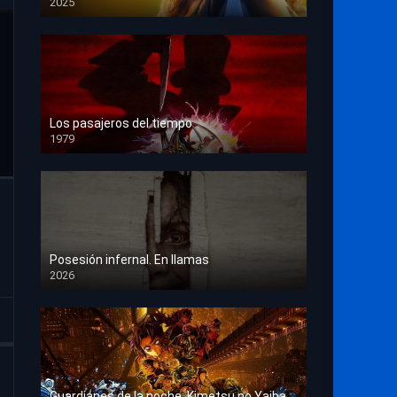
2025
HD 1080p
Los pasajeros del tiempo
1979
HD 1080p
Posesión infernal. En llamas
2026
HD 1080p
Guardianes de la noche: Kimetsu no Yaiba La fortaleza infinita