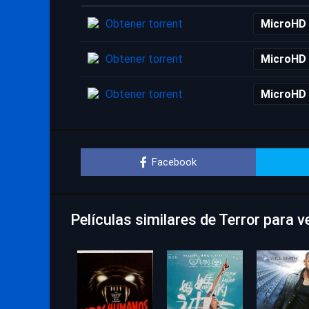
Obtener torrent
MicroHD
Obtener torrent
MicroHD
Obtener torrent
MicroHD
Facebook
Películas similares de Terror para 