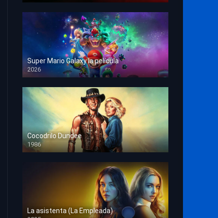
Super Mario Galaxy la película
2026
HD 1080p
Cocodrilo Dundee
1986
HD 1080p
La asistenta (La Empleada)