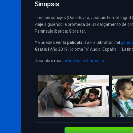
Sinopsis
Tres personajes (Dani Rovira, Joaquín Furriel, Ingr
viaje siguiendo la promesa de un cargamento de oro 
Península Ibérica: Gibraltar.
Ya puedes
ver
la
película
,
Taxi a Gibraltar, del
géner
Gratis
| Año 2019 | Idioma “o” Audio: Español – Latin
Descubre más
películas de Comedia
.