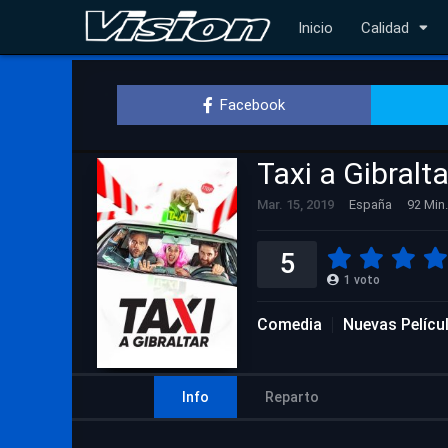
Inicio
Calidad
Facebook
Taxi a Gibralta
Mar. 15, 2019
España
92 Min.
5
1
voto
Comedia
Nuevas Pelícu
Info
Reparto