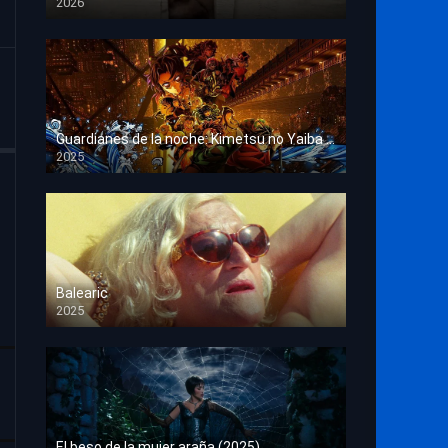
2026
HD 1080p
Guardianes de la noche: Kimetsu no Yaiba La fortaleza infinita
2025
HD 1080p
Balearic
2025
HD 1080p
El beso de la mujer araña (2025)