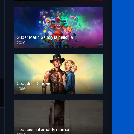
Super Mario Galaxy la película
2026
HD 1080p
Cocodrilo Dundee
1986
HD 1080p
Posesión infernal. En llamas