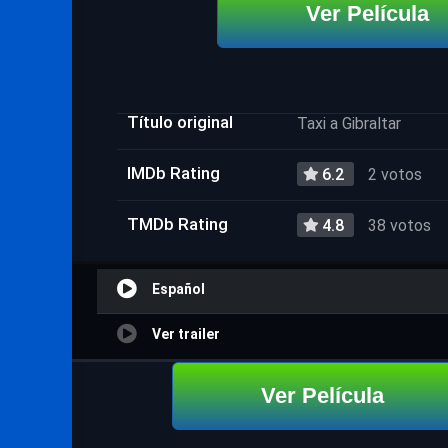
Ver Película
Título original
Taxi a Gibraltar
IMDb Rating
6.2
2 votos
TMDb Rating
4.8
38 votos
Español
Ver trailer
Ver Película