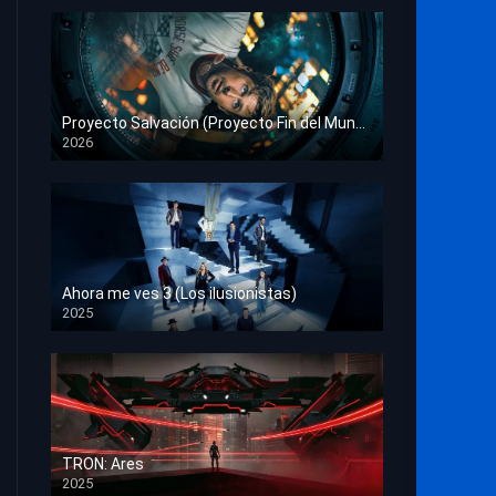
Proyecto Salvación (Proyecto Fin del Mundo)
2026
HD 1080p
Ahora me ves 3 (Los ilusionistas)
2025
HD 1080p
TRON: Ares
2025
HD 1080p