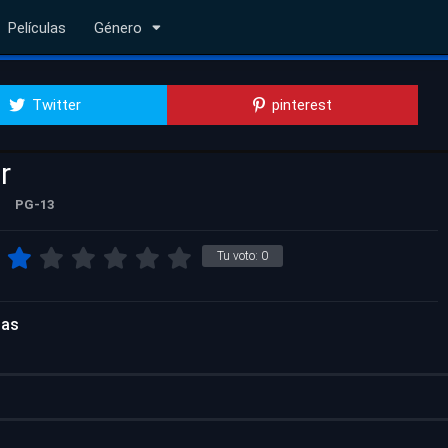
Películas
Género
Twitter
pinterest
r
PG-13
Tu voto:
0
las