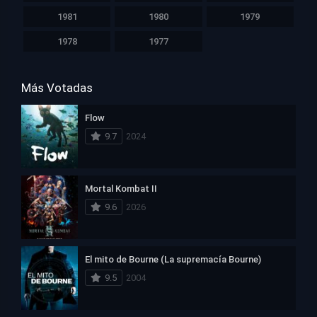
1981
1980
1979
1978
1977
Más Votadas
Flow
9.7
2024
Mortal Kombat II
9.6
2026
El mito de Bourne (La supremacía Bourne)
9.5
2004