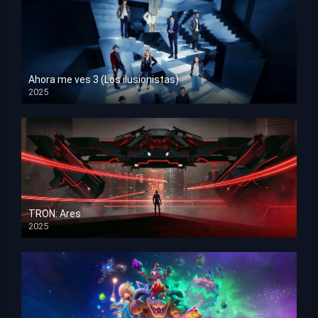
Ahora me ves 3 (Los ilusionistas)
2025
HD 1080p
TRON: Ares
2025
HD 1080p