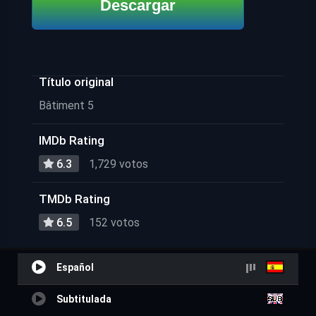
Descargar
Título original
Bâtiment 5
IMDb Rating
6.3
1,729 votos
TMDb Rating
6.5
152 votos
Español
Subtitulada