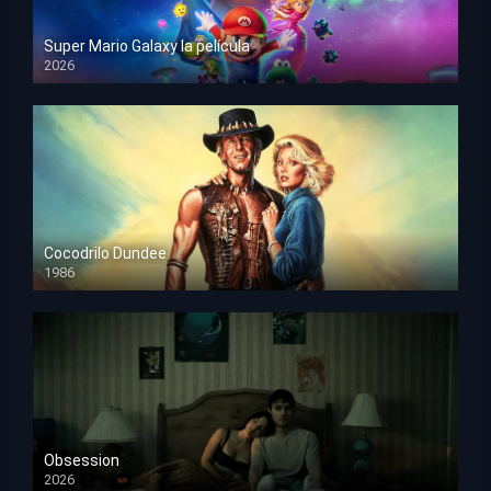
Super Mario Galaxy la película
2026
HD 1080p
Cocodrilo Dundee
1986
HD 1080p
Obsession
2026
HD 1080p