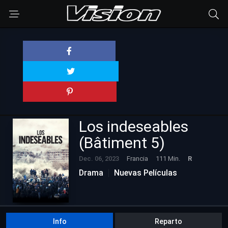
Los indeseables
(Bâtiment 5)
Dec. 06, 2023
Francia
111 Min.
R
Drama
Nuevas Películas
Info
Reparto