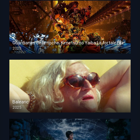
Guardianes de la noche: Kimetsu no Yaiba La fortaleza infinita
2025
HD 1080p
Balearic
2025
HD 1080p