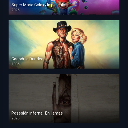
Super Mario Galaxy la película
2026
HD 1080p
Cocodrilo Dundee
1986
HD 1080p
Posesión infernal. En llamas
2026
HD 1080p