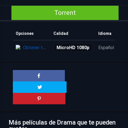
Torrent
Opciones
Calidad
Idioma
Aña
Obtener torrent
MicroHD 1080p
Español
5 a
Más películas de Drama que te pueden