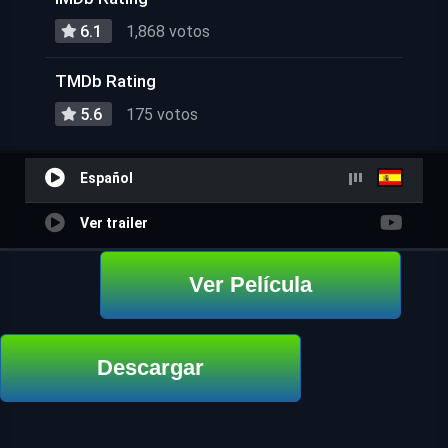
6.1
1,868 votos
TMDb Rating
5.6
175 votos
Español
Ver trailer
Ver Película
Descargar