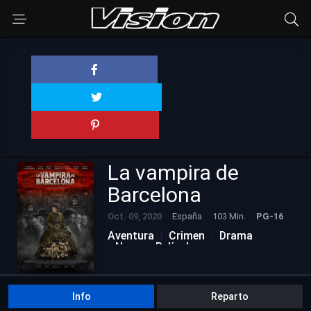
La vampira de
Barcelona
Oct. 09, 2020
España
103 Min.
PG-16
Aventura
Crimen
Drama
Nuevas Películas
Info
Reparto