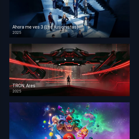
Ahora me ves 3 (Los ilusionistas)
2025
HD 1080p
TRON: Ares
2025
HD 1080p