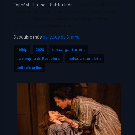
Español – Latino – Subtitulada.
La vampira de Barcelona
pelicula completa en español latino repelis – cuevana
|
La
vampira de Barcelona pelicula completa en castellano
repelis – cuevana. Películas netflix
Descubre más
películas de Drama
.
1080p
2020
descargar torrent
La vampira de Barcelona
pelicula completa
película online