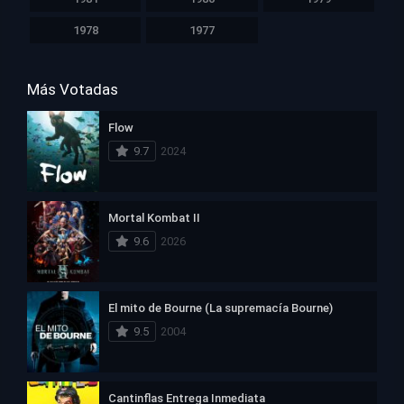
1978
1977
Más Votadas
Flow
9.7
2024
Mortal Kombat II
9.6
2026
El mito de Bourne (La supremacía Bourne)
9.5
2004
Cantinflas Entrega Inmediata