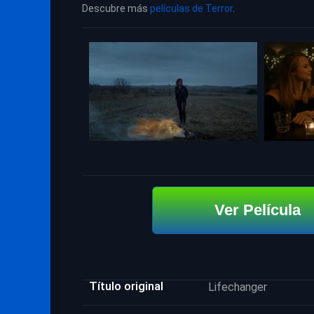
Descubre más
películas de Terror
.
Ver Película
Título original
Lifechanger