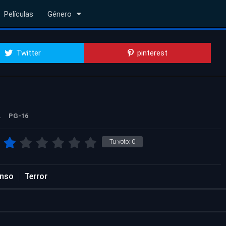
Películas
Género
Twitter
pinterest
.
PG-16
Tu voto:
0
nso
Terror