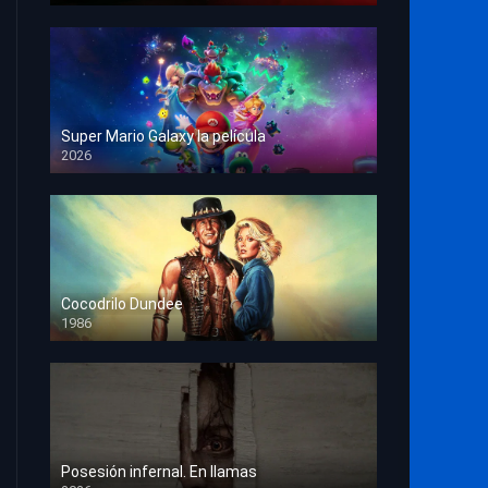
Super Mario Galaxy la película
2026
HD 1080p
Cocodrilo Dundee
1986
HD 1080p
Posesión infernal. En llamas