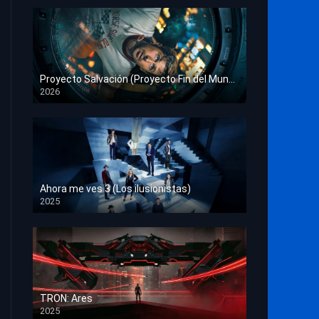
Proyecto Salvación (Proyecto Fin del Mundo)
2026
HD 1080p
Ahora me ves 3 (Los ilusionistas)
2025
HD 1080p
TRON: Ares
2025
HD 1080p