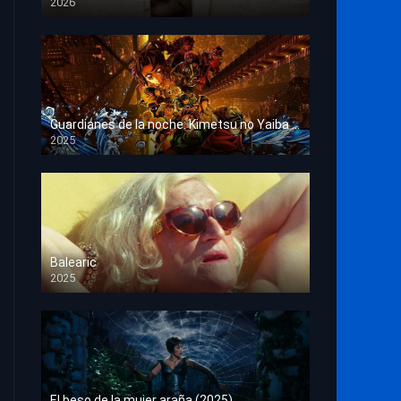
2026
HD 1080p
Guardianes de la noche: Kimetsu no Yaiba La fortaleza infinita
2025
HD 1080p
Balearic
2025
HD 1080p
El beso de la mujer araña (2025)