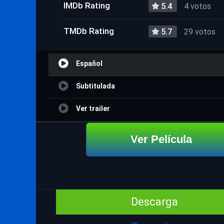
IMDb Rating
5.4
4 votos
TMDb Rating
5.7
29 votos
Español
Subtitulada
Ver trailer
Ver Película
Descarga