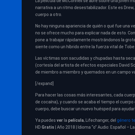
La película de McConnell se abre sobre una joven 
narrativa a un ritmo desestabilizador. Este es Dre
cuerpo a otro.
No hay ninguna apariencia de quién o qué fue una vez
no se ofrece mucho para explicar nada de esto. Co
pone a trabajar rápidamente mostrándonos la grote
siente como un híbrido entre la fuerza vital de Tobe
Las víctimas son sacudidas y chupadas hasta secar
(cortesía del artista de efectos especiales David S
de miembro a miembro y quemados en un campo vac
[/expand]
Para hacer las cosas más interesantes, cada cuerpo
de cocaína), y cuando se acaba el tiempo el cuerpo
cuerpo, debe buscar un nuevo huésped para ayudarl
Ya puedes
ver
la
película
,
Lifechanger, del
género te
HD
Gratis
| Año 2018 | Idioma “o” Audio: Español – La