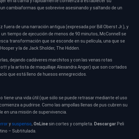
mujer en la cama y rápidamente comienza a establecer su
w, un cambiaformas que sobrevive asesinando y saltando de un
 fuera de una narración antigua (expresada por Bill Oberst Jr.), y
n un tiempo de ejecución de menos de 90 minutos, McConnell se
sca transformación que se esconde en su película, una que se
 Hooper y la de Jack Sholder, The Hidden.
las, dejando cadáveres marchitos y con las venas rotas
cott y la artista de maquillaje Alexandra Anger) que son cortados
ío que está lleno de huesos ennegrecidos.
 tiene una vida útil (que sólo se puede retrasar mediante el uso
 comienza a pudrirse. Como las ampollas llenas de pus cubren su
e en una misión de supervivencia.
rror
y
suspenso
,
OnLine
sin cortes y completa.
Descargar
Peli
tino – Subtitulada.