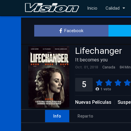
Inicio
Calidad
Facebook
Lifechanger
It becomes you
Oct. 01, 2018
Canada
84 Min
5
1
voto
Nuevas Películas
Suspe
Info
Reparto