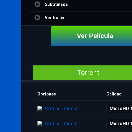
Subtitulada
Ver trailer
Ver Película
Torrent
Opciones
Calidad
Obtener torrent
MicroHD 
Obtener torrent
MicroHD 