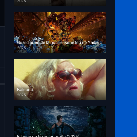
2026
HD 1080p
Guardianes de la noche: Kimetsu no Yaiba La fortaleza infinita
2025
HD 1080p
Balearic
2025
HD 1080p
El beso de la mujer araña (2025)