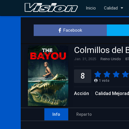
Inicio
Calidad
Facebook
Colmillos del
Jan. 31, 2025
Reino Unido
87
8
1
voto
Acción
Calidad Mejora
Info
Reparto