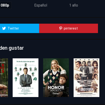
1080p
Español
1 año
Twitter
pinterest
eden gustar