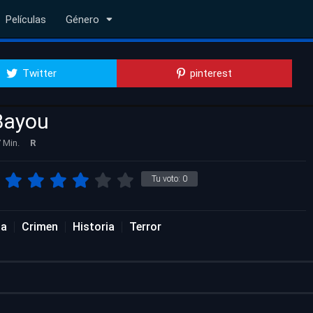
Películas
Género
Twitter
pinterest
 Bayou
 Min.
R
Tu voto:
0
da
Crimen
Historia
Terror