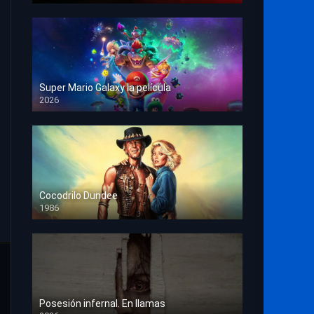
Super Mario Galaxy la película
2026
HD 1080p
Cocodrilo Dundee
1986
HD 1080p
Posesión infernal. En llamas