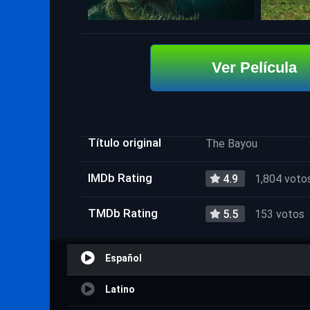
Ver Película
Título original
The Bayou
IMDb Rating
4.9
1,804 voto
TMDb Rating
5.5
153 votos
Español
Latino