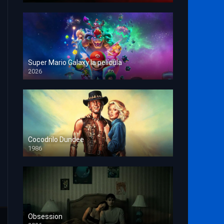
Super Mario Galaxy la película
2026
HD 1080p
Cocodrilo Dundee
1986
HD 1080p
Obsession