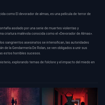
ida como El devorador de almas, es una película de terror de
montaña asolado por una serie de muertes violentas y
e una criatura malévola conocida como el «Devorador de Almas».
os sangrientos asesinatos se intensifican, las autoridades
tán de la Gendarmería De Rolan, se ven obligados a unir sus
as estos horribles sucesos.
isterio, explorando temas de folclore y el impacto del miedo en