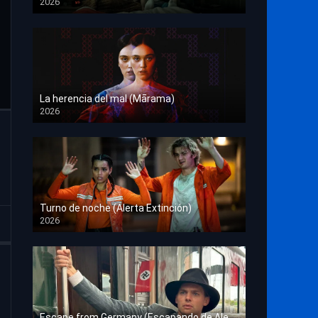
2026
HD 1080p
La herencia del mal (Mārama)
2026
HD 1080p
Turno de noche (Alerta Extinción)
2026
HD 1080p
Escape from Germany (Escapando de Alemania)