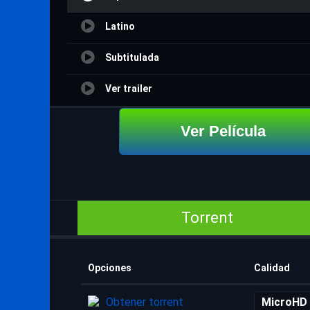
Latino
Subtitulada
Ver trailer
Ver Película
Torrent
Opciones
Calidad
Obtener torrent
MicroHD