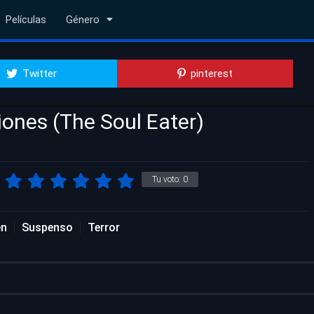
Películas
Género
Twitter
pinterest
iones (The Soul Eater)
Tu voto:
0
en
Suspenso
Terror