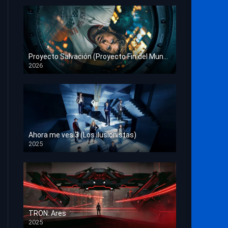
Proyecto Salvación (Proyecto Fin del Mundo)
2026
HD 1080p
Ahora me ves 3 (Los ilusionistas)
2025
HD 1080p
TRON: Ares
2025
HD 1080p