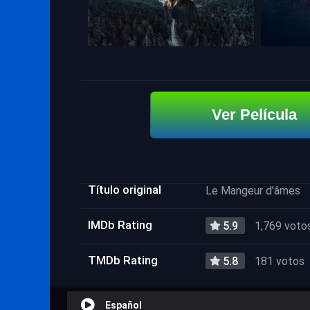
Ver Película
Título original
Le Mangeur d'âmes
IMDb Rating
5.9
1,769 voto
TMDb Rating
5.8
181 votos
Español