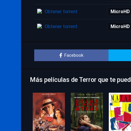
Obtener torrent
MicroHD
Obtener torrent
MicroHD
Facebook
Más películas de Terror que te pue