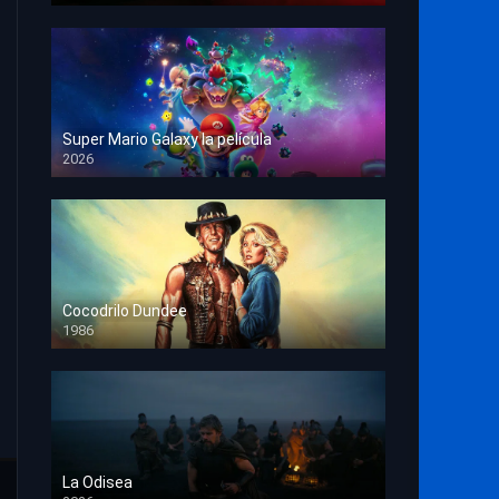
Super Mario Galaxy la película
2026
HD 1080p
Cocodrilo Dundee
1986
HD 1080p
La Odisea