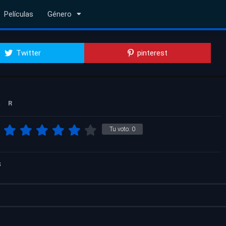
Películas
Género
Twitter
pinterest
.
R
Tu voto:
0
s