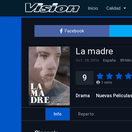
Inicio
Calidad
Facebook
La madre
Oct. 28, 2016
España
89 Min
9
1
voto
Drama
Nuevas Película
Info
Reparto