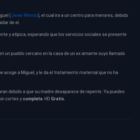
guel (
Javier Mendo
), el cual ira a un centro para menores, debido
dar de el.
ente y atípica, esperando que los servicios sociales se presente
se en un pueblo cercano en la casa de un ex amante suyo llamado
e acoge a Miguel, y le da el tratamiento maternal que no ha
caran debido a que su madre desaparece de repente.
Ya puedes
sin cortes y
completa
. HD
Gratis.