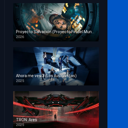
Proyecto Salvación (Proyecto Fin del Mundo)
2026
HD 1080p
Ahora me ves 3 (Los ilusionistas)
2025
HD 1080p
TRON: Ares
2025
HD 1080p