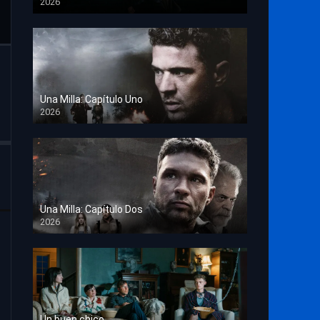
2026
TS Screener
Una Milla: Capítulo Uno
2026
HD 1080p
Una Milla: Capítulo Dos
2026
HD 1080p
Un buen chico