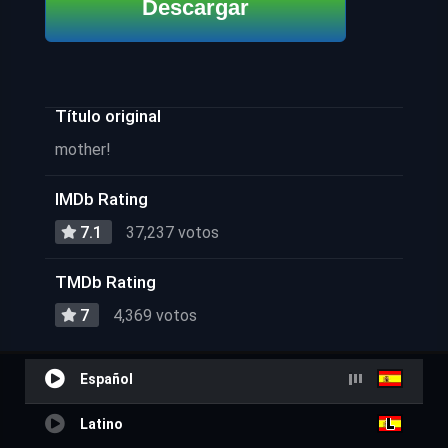
Descargar
Título original
mother!
IMDb Rating
7.1
37,237 votos
TMDb Rating
7
4,369 votos
Español
Latino