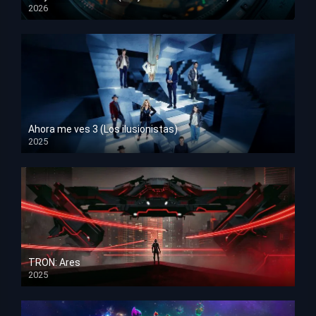
2026
HD 1080p
Ahora me ves 3 (Los ilusionistas)
2025
HD 1080p
TRON: Ares
2025
HD 1080p