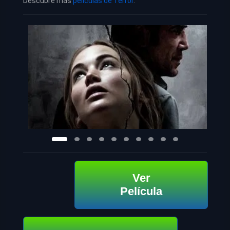
Descubre más
películas de Terror
.
Ver
Película