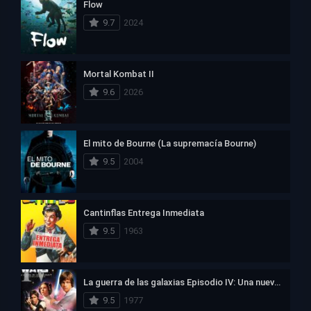
Flow
9.7
2024
Mortal Kombat II
9.6
2026
El mito de Bourne (La supremacía Bourne)
9.5
2004
Cantinflas Entrega Inmediata
9.5
1963
La guerra de las galaxias Episodio IV: Una nueva esperanza
9.5
1977