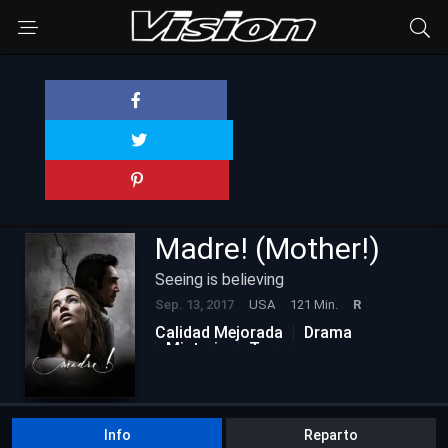
Madre! (Mother!)
Seeing is believing
Sep. 13, 2017
USA
121 Min.
R
Calidad Mejorada
Drama
Misterio
Terror
Info
Reparto