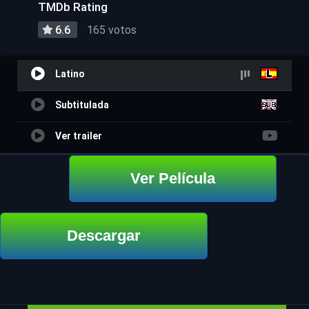
TMDb Rating
6.6
165 votos
Latino
Subtitulada
Ver trailer
Ver Película
Descargar