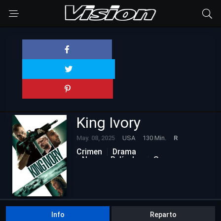
King Ivory
May. 08, 2025
USA
130 Min.
R
Crimen
Drama
Nuevas Películas
Suspenso
Info
Reparto