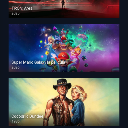
TRON: Ares
2025
HD 1080p
Super Mario Galaxy la película
2026
HD 1080p
Cocodrilo Dundee
1986
HD 1080p