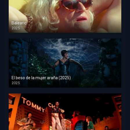
Balearic
2025
HD 1080p
El beso de la mujer araña (2025)
2025
HD 1080p