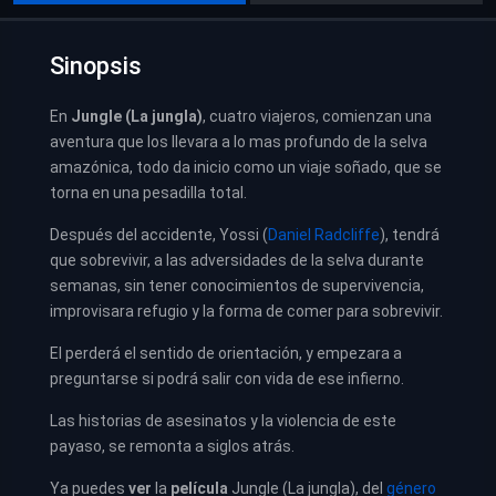
Sinopsis
En
Jungle (La jungla)
, cuatro viajeros, comienzan una
aventura que los llevara a lo mas profundo de la selva
amazónica, todo da inicio como un viaje soñado, que se
torna en una pesadilla total.
Después del accidente, Yossi (
Daniel Radcliffe
), tendrá
que sobrevivir, a las adversidades de la selva durante
semanas, sin tener conocimientos de supervivencia,
improvisara refugio y la forma de comer para sobrevivir.
El perderá el sentido de orientación, y empezara a
preguntarse si podrá salir con vida de ese infierno.
Las historias de asesinatos y la violencia de este
payaso, se remonta a siglos atrás.
Ya puedes
ver
la
película
Jungle (
La jungla
), del
género