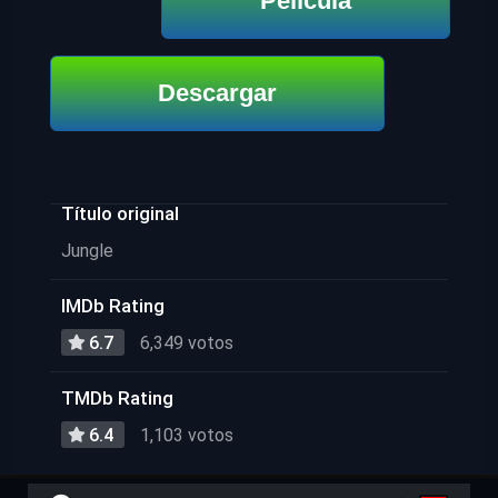
Película
Descargar
Título original
Jungle
IMDb Rating
6.7
6,349 votos
TMDb Rating
6.4
1,103 votos