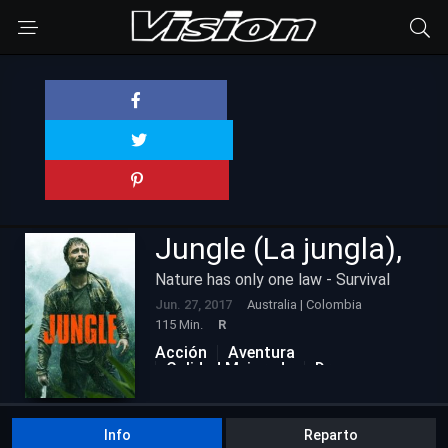
Jungle (La jungla),
Nature has only one law - Survival
Jun. 27, 2017
Australia | Colombia
115 Min.
R
Acción
Aventura
Calidad Mejorada
Drama
Info
Reparto