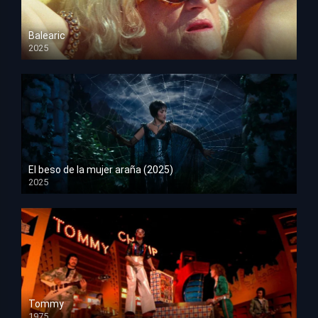
Balearic
2025
HD 1080p
El beso de la mujer araña (2025)
2025
HD 1080p
Tommy
1975