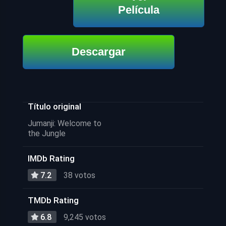
Película
Descargar
Título original
Jumanji: Welcome to
the Jungle
IMDb Rating
7.2
38 votos
TMDb Rating
6.8
9,245 votos