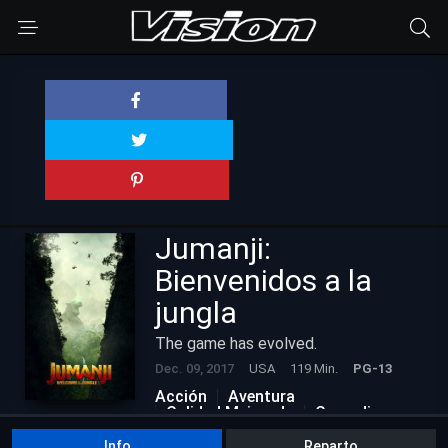
Jumanji:
Bienvenidos a la
jungla
The game has evolved.
Dec. 09, 2017
USA
119 Min.
PG-13
Acción
Aventura
Calidad Mejorada
Comedia
Info
Reparto