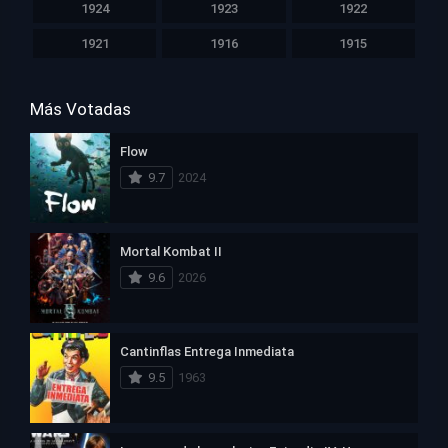
1924
1923
1922
1921
1916
1915
Más Votadas
Flow
9.7
2024
Mortal Kombat II
9.6
2026
Cantinflas Entrega Inmediata
9.5
1963