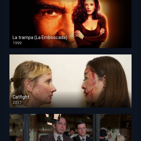
La trampa (La Emboscada)
1999
HD 1080p
Catfight
2017
HD 720p