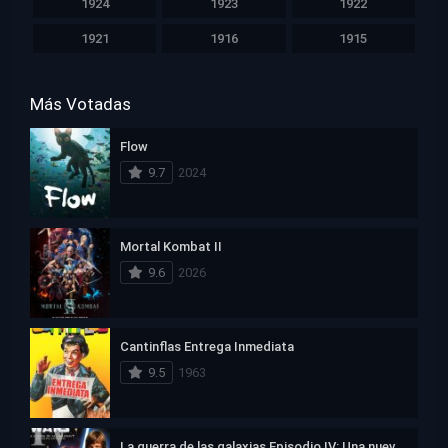
1924
1923
1922
1921
1916
1915
Más Votadas
Flow
9.7
2024
Mortal Kombat II
9.6
2026
Cantinflas Entrega Inmediata
9.5
1963
La guerra de las galaxias Episodio IV: Una nueva esperanza