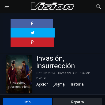
Invasión,
insurrección
Oct. 02, 2024
Corea del Sur
126 Min.
PG-13
Acción
Drama
Historia
Nuevas Películas
Info
Reparto