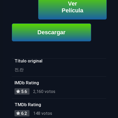
Ver
Película
Descargar
Título original
전,란
IMDb Rating
5.6
2,160 votos
TMDb Rating
6.2
148 votos