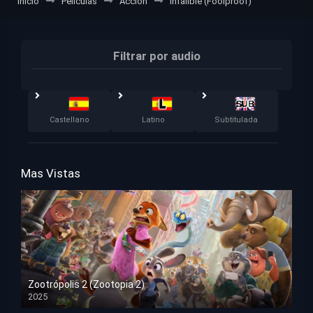
Inicio
Películas
Acción
Infalible (Foolproof)
Filtrar por audio
Castellano
Latino
Subtitulada
Mas Vistas
Zootrópolis 2 (Zootopia 2)
2025
HD 1080p