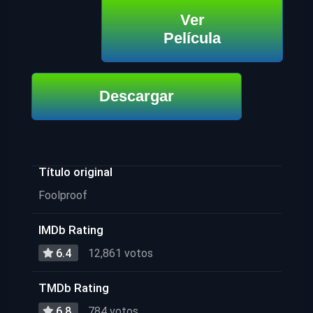
Ver
Película
Descargar
Título original
Foolproof
IMDb Rating
6.4
12,861 votos
TMDb Rating
6.8
784 votos