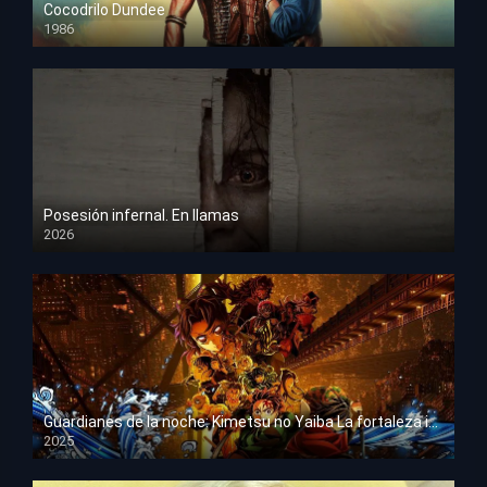
Cocodrilo Dundee
1986
HD 1080p
Posesión infernal. En llamas
2026
HD 1080p
Guardianes de la noche: Kimetsu no Yaiba La fortaleza infinita
2025
HD 1080p