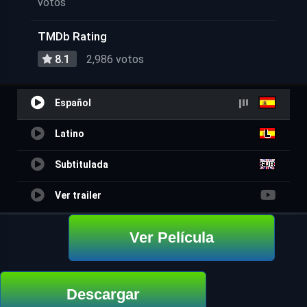
votos
TMDb Rating
8.1
2,986 votos
Español
Latino
Subtitulada
Ver trailer
Ver Película
Descargar