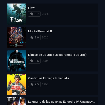
Flow
9.7
2024
Mortal Kombat II
9.6
2026
El mito de Bourne (La supremacía Bourne)
9.5
2004
Cantinflas Entrega Inmediata
9.5
1963
La guerra de las galaxias Episodio IV: Una nueva esperanza