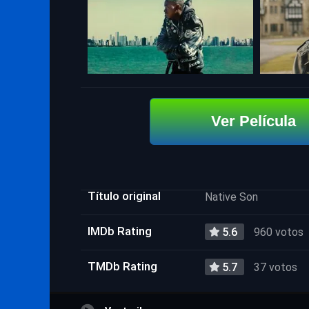
Ver Película
Título original
Native Son
IMDb Rating
5.6
960 votos
TMDb Rating
5.7
37 votos