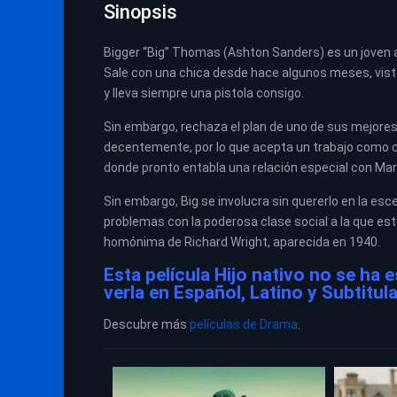
Sinopsis
Bigger “Big” Thomas (Ashton Sanders) es un joven
Sale con una chica desde hace algunos meses, viste
y lleva siempre una pistola consigo.
Sin embargo, rechaza el plan de uno de sus mejores 
decentemente, por lo que acepta un trabajo como con
donde pronto entabla una relación especial con Mary
Sin embargo, Big se involucra sin quererlo en la es
problemas con la poderosa clase social a la que e
homónima de Richard Wright, aparecida en 1940.
Esta película Hijo nativo no se ha
verla en Español, Latino y Subtitul
Descubre más
películas de Drama
.