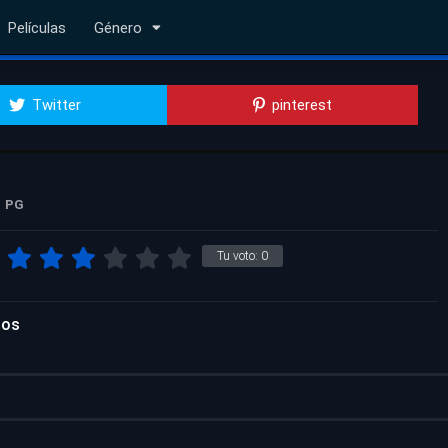
Películas
Género
Twitter
pinterest
PG
Tu voto:
0
nos