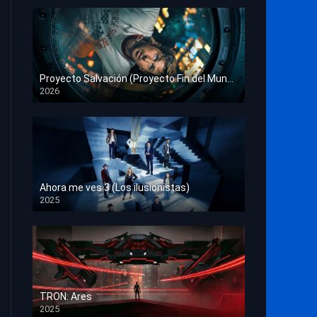
Proyecto Salvación (Proyecto Fin del Mundo)
2026
HD 1080p
Ahora me ves 3 (Los ilusionistas)
2025
HD 1080p
TRON: Ares
2025
HD 1080p