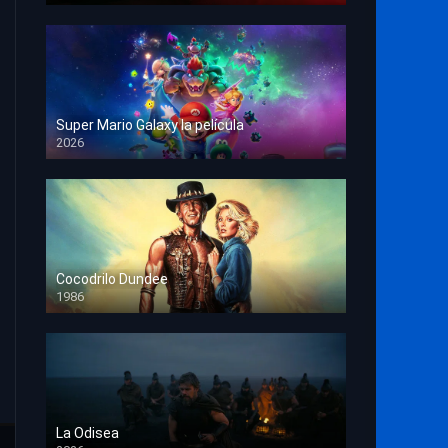
Super Mario Galaxy la película
2026
HD 1080p
Cocodrilo Dundee
1986
HD 1080p
La Odisea