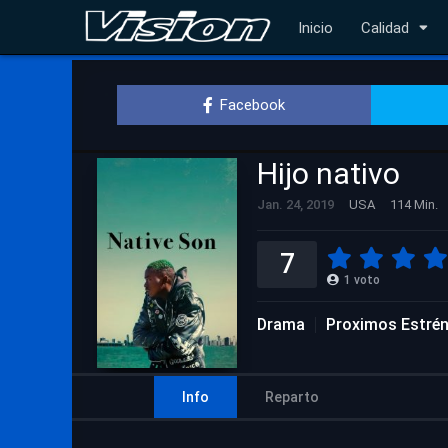
Inicio
Calidad
Facebook
Hijo nativo
Jan. 24, 2019
USA
114 Min.
7
1
voto
Drama
Proximos Estré
Info
Reparto