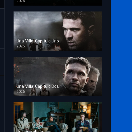
2026
TS Screener
Una Milla: Capítulo Uno
2026
HD 1080p
Una Milla: Capítulo Dos
2026
HD 1080p
Un buen chico