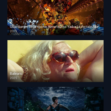
Guardianes de la noche: Kimetsu no Yaiba La fortaleza infinita
2025
HD 1080p
Balearic
2025
HD 1080p