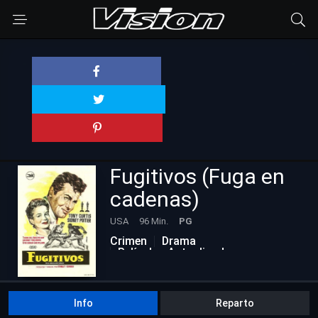
Fugitivos (Fuga en
cadenas)
USA
96 Min.
PG
Crimen
Drama
Películas Actualizadas
Info
Reparto