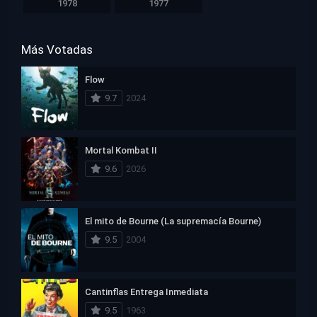
1978
1977
Más Votadas
Flow
9.7
2024
Mortal Kombat II
9.6
2026
El mito de Bourne (La supremacía Bourne)
9.5
2004
Cantinflas Entrega Inmediata
9.5
1963