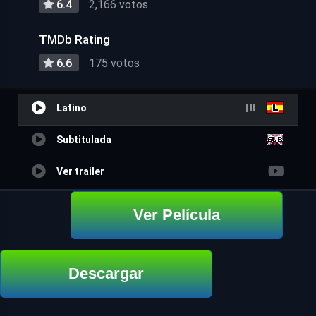
6.4
2,166 votos
TMDb Rating
6.6
175 votos
Latino
Subtitulada
Ver trailer
Ver Película
Descargar