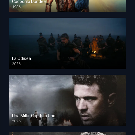
Cocodrilo Dundee
1986
HD 1080p
La Odisea
2026
TS Screener
Una Milla: Capítulo Uno
2026
HD 1080p