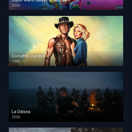
Super Mario Galaxy la película
2026
HD 1080p
Cocodrilo Dundee
1986
HD 1080p
La Odisea
2026
TS Screener