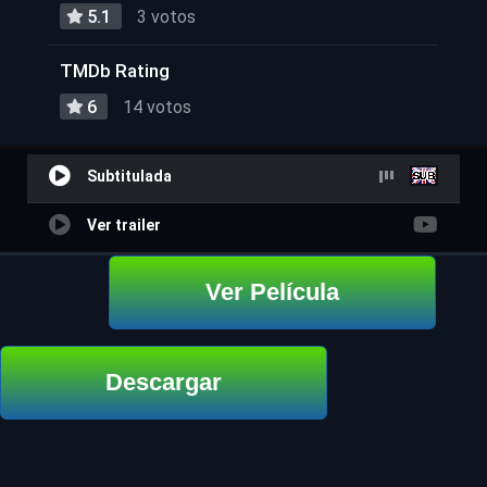
5.1
3 votos
TMDb Rating
6
14 votos
Subtitulada
Ver trailer
Ver Película
Descargar