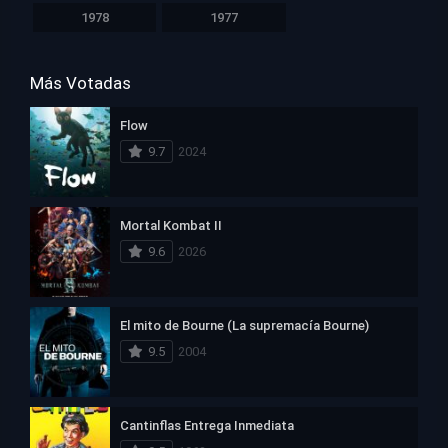
1978
1977
Más Votadas
Flow
9.7
2024
Mortal Kombat II
9.6
2026
El mito de Bourne (La supremacía Bourne)
9.5
2004
Cantinflas Entrega Inmediata