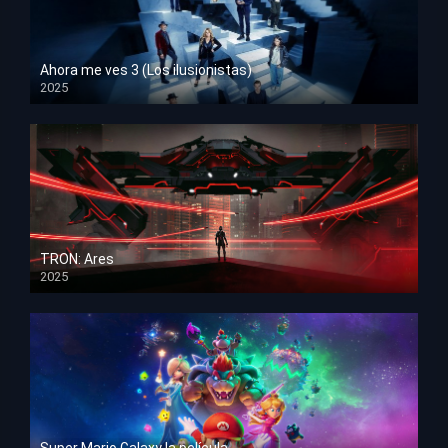
Ahora me ves 3 (Los ilusionistas)
2025
HD 1080p
TRON: Ares
2025
HD 1080p