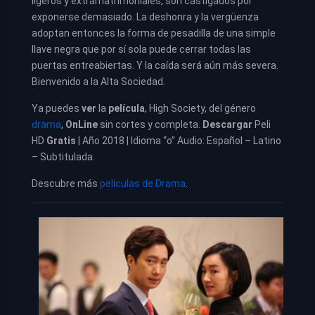
ligeros y extramatrimoniales, son castigados por
exponerse demasiado. La deshonra y la vergüenza
adoptan entonces la forma de pesadilla de una simple
llave negra que por sí sola puede cerrar todas las
puertas entreabiertas. Y la caída será aún más severa.
Bienvenido a la Alta Sociedad.
Ya puedes
ver
la
película
,
High Society, del género
drama
,
OnLine
sin cortes y completa.
Descargar
Peli
HD
Gratis
| Año 2018 | Idioma “o” Audio: Español – Latino
– Subtitulada.
Descubre más
películas de Drama
.