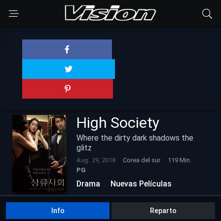
High Society
Where the dirty dark shadows the
glitz
Aug. 29, 2018
Corea del sur
119 Min.
PG
Drama
Nuevas Películas
Info
Reparto