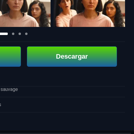
Descargar
r sauvage
s