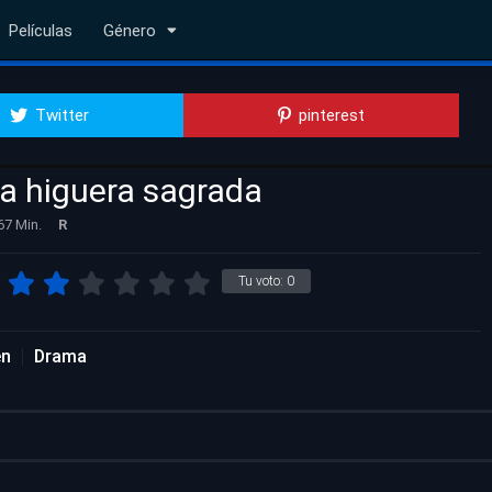
Películas
Género
Twitter
pinterest
la higuera sagrada
67 Min.
R
Tu voto:
0
en
Drama