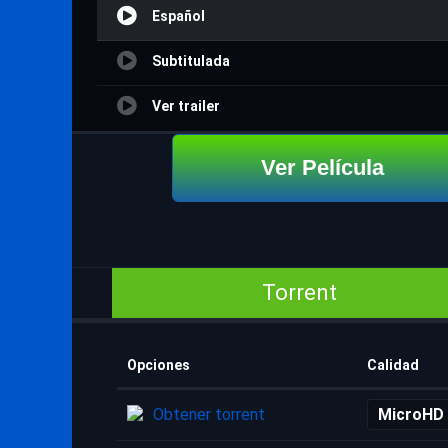
Español
Subtitulada
Ver trailer
Ver Película
Torrent
Opciones
Calidad
Obtener torrent
MicroHD