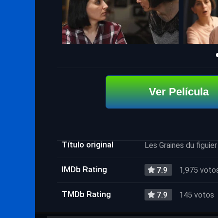
Ver Película
Título original
Les Graines du figuie
IMDb Rating
7.9
1,975 voto
TMDb Rating
7.9
145 votos