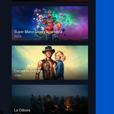
Super Mario Galaxy la película
2026
HD 1080p
Cocodrilo Dundee
1986
HD 1080p
La Odisea