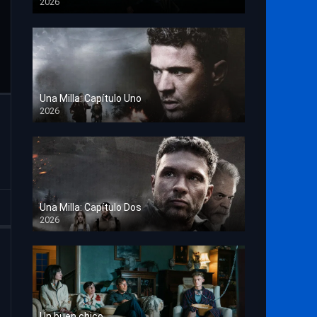
2026
TS Screener
Una Milla: Capítulo Uno
2026
HD 1080p
Una Milla: Capítulo Dos
2026
HD 1080p
Un buen chico