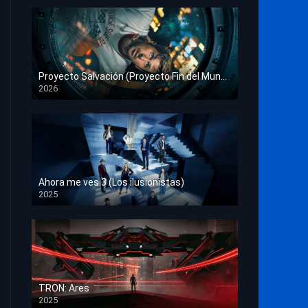
Proyecto Salvación (Proyecto Fin del Mundo)
2026
HD 1080p
Ahora me ves 3 (Los ilusionistas)
2025
HD 1080p
TRON: Ares
2025
HD 1080p