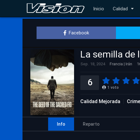
Inicio
Calidad
Facebook
La semilla de 
Sep. 18, 2024
Francia | Irán
1
6
1
voto
Calidad Mejorada
Crim
Info
Reparto