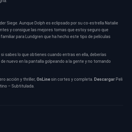
ría.
nder Siege. Aunque Dolph es eclipsado por su co-estrella Natalie
ntes y consigue las mejores tomas que estoy seguro que
io familiar para Lundgren que ha hecho este tipo de películas
 y si sabes lo que obtienes cuando entras en ella, deberías
 de nuevo en la pantalla golpeando a la gente y no tomando
ero acción y thriller,
OnLine
sin cortes y completa.
Descargar
Peli
tino – Subtitulada.