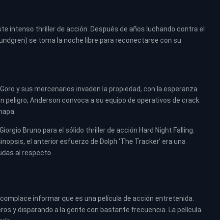
te intenso thriller de acción. Después de años luchando contra el
Lundgren) se toma la noche libre para reconectarse con su
Goro y sus mercenarios invaden la propiedad, con la esperanza
 en peligro, Anderson convoca a su equipo de operativos de crack
mapa.
iorgio Bruno para el sólido thriller de acción Hard Night Falling.
nopsis, el anterior esfuerzo de Dolph ‘The Tracker’ era una
udas al respecto.
complace informar que es una película de acción entretenida.
eros y disparando a la gente con bastante frecuencia. La película