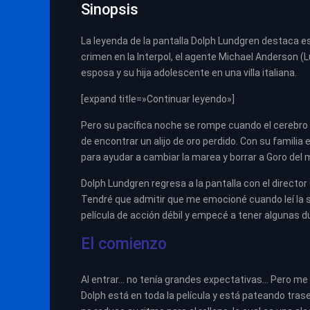
Sinopsis
La leyenda de la pantalla Dolph Lundgren destaca es
crimen en la Interpol, el agente Michael Anderson (
esposa y su hija adolescente en una villa italiana.
[expand title=»Continuar leyendo»]
Pero su pacífica noche se rompe cuando el cerebro 
de encontrar un alijo de oro perdido. Con su familia
para ayudar a cambiar la marea y borrar a Goro del 
Dolph Lundgren regresa a la pantalla con el director G
Tendré que admitir que me emocioné cuando leí la si
película de acción débil y empecé a tener algunas d
El comienzo
Al entrar… no tenía grandes expectativas… Pero me 
Dolph está en toda la película y está pateando tras