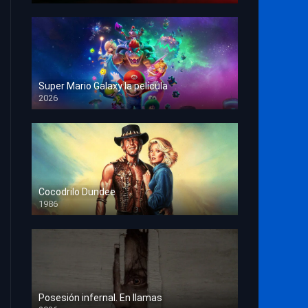
Super Mario Galaxy la película
2026
HD 1080p
Cocodrilo Dundee
1986
HD 1080p
Posesión infernal. En llamas