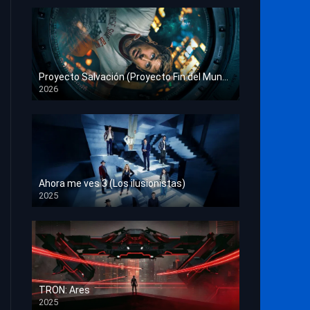
Proyecto Salvación (Proyecto Fin del Mundo)
2026
HD 1080p
Ahora me ves 3 (Los ilusionistas)
2025
HD 1080p
TRON: Ares
2025
HD 1080p