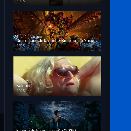
2026
HD 1080p
Guardianes de la noche: Kimetsu no Yaiba La fortaleza infinita
2025
HD 1080p
Balearic
2025
HD 1080p
El beso de la mujer araña (2025)