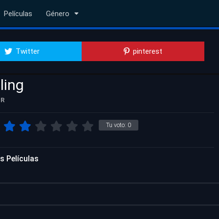
Películas
Género
Twitter
pinterest
ling
R
Tu voto:
0
s Películas