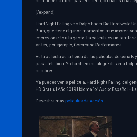
no reduce su ritmo para el relleno, lo cual es una aleg
[/expand]
Hard Night Falling ve a Dolph hacer Die Hard while U
Burn, que tiene algunos momentos muy impresiona
impresionarán a la gente. La película es un territor
antes, por ejemplo, Command Performance.
Esta película es la típica de las películas de serie B
pasártelo bien. Yo también me alegré de ver a Dolph
nombres.
Ya puedes
ver
la
película
,
Hard Night Falling, del gén
HD
Gratis
| Año 2019 | Idioma “o” Audio: Español – La
Descubre más
películas de Acción
.