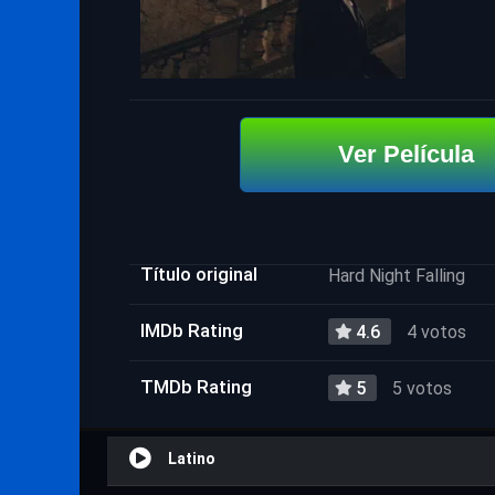
Ver Película
Título original
Hard Night Falling
IMDb Rating
4.6
4 votos
TMDb Rating
5
5 votos
Latino