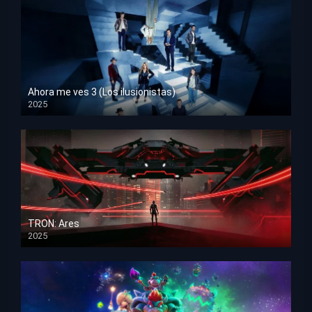
Ahora me ves 3 (Los ilusionistas)
2025
HD 1080p
TRON: Ares
2025
HD 1080p