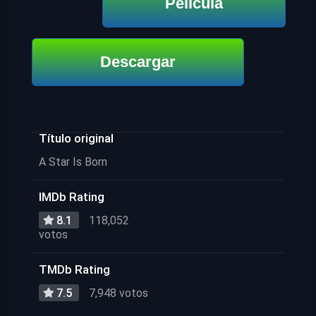
Película
Descargar
Título original
A Star Is Born
IMDb Rating
8.1
118,052
votos
TMDb Rating
7.5
7,948 votos