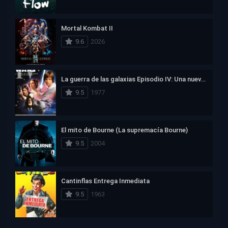
Mortal Kombat II
9.6
2026
La guerra de las galaxias Episodio IV: Una nueva esperanza
9.5
1977
El mito de Bourne (La supremacía Bourne)
9.5
2004
Cantinflas Entrega Inmediata
9.5
1963