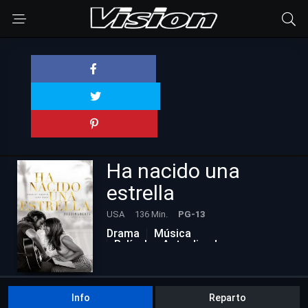
Ha nacido una
estrella
USA
136 Min.
PG-13
Drama
Música
Películas Actualizadas
Romance
Info
Reparto