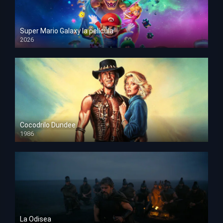
Super Mario Galaxy la película
2026
HD 1080p
Cocodrilo Dundee
1986
HD 1080p
La Odisea