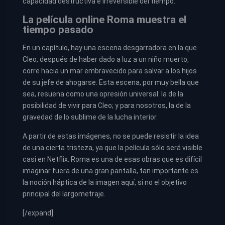
capacidad destructiva e irreversible del tiempo.
La película online Roma muestra el
tiempo pasado
En un capítulo, hay una escena desgarradora en la que
Cleo, después de haber dado a luz a un niño muerto,
corre hacia un mar embravecido para salvar a los hijos
de su jefe de ahogarse. Esta escena, por muy bella que
sea, resuena como una opresión universal: la de la
posibilidad de vivir para Cleo; y para nosotros, la de la
gravedad de lo sublime de la lucha interior.
A partir de estas imágenes, no se puede resistir la idea
de una cierta tristeza, ya que la película sólo será visible
casi en Netflix. Roma es una de esas obras que es difícil
imaginar fuera de una gran pantalla, tan importante es
la noción háptica de la imagen aquí, si no el objetivo
principal del largometraje.
[/expand]