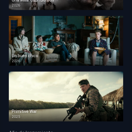
2026
HD 1080p
Un buen chico
2026
HD 1080p
Primitive War
2025
HD 1080p