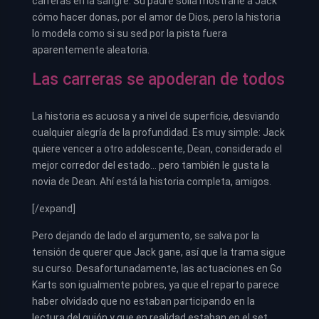
carreras en la sangre. Su padre solía mostrarle a Jack
cómo hacer donas, por el amor de Dios, pero la historia
lo modela como si su sed por la pista fuera
aparentemente aleatoria.
Las carreras se apoderan de todos
La historia es acuosa y a nivel de superficie, desviando
cualquier alegría de la profundidad. Es muy simple: Jack
quiere vencer a otro adolescente, Dean, considerado el
mejor corredor del estado… pero también le gusta la
novia de Dean. Ahí está la historia completa, amigos.
[/expand]
Pero dejando de lado el argumento, se salva por la
tensión de querer que Jack gane, así que la trama sigue
su curso. Desafortunadamente, las actuaciones en Go
Karts son igualmente pobres, ya que el reparto parece
haber olvidado que no estaban participando en la
lectura del guión y que en realidad estaban en el set.