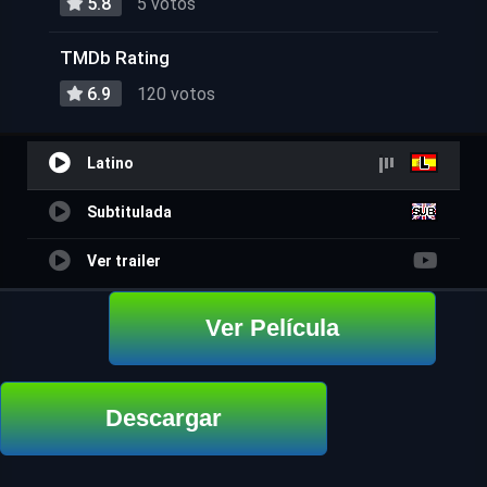
5.8
5 votos
TMDb Rating
6.9
120 votos
Latino
Subtitulada
Ver trailer
Ver Película
Descargar