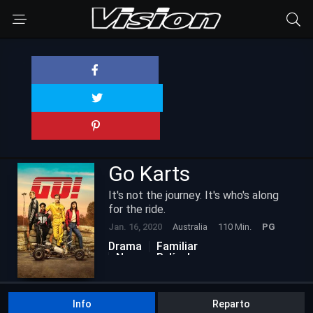
Go Karts
It's not the journey. It's who's along
for the ride.
Jan. 16, 2020
Australia
110 Min.
PG
Drama
Familiar
Nuevas Películas
Info
Reparto