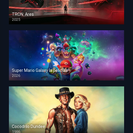
TRON: Ares
2025
HD 1080p
Super Mario Galaxy la película
2026
HD 1080p
Cocodrilo Dundee
1986