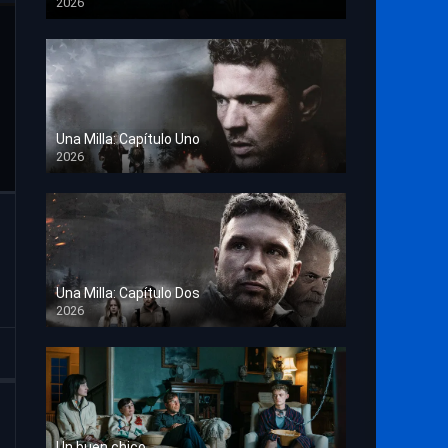
2026
TS Screener
Una Milla: Capítulo Uno
2026
HD 1080p
Una Milla: Capítulo Dos
2026
HD 1080p
Un buen chico