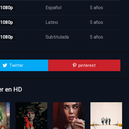
 1080p
Español
5 años
 1080p
Latino
5 años
 1080p
Subtitulada
5 años
Twitter
pinterest
ver en HD