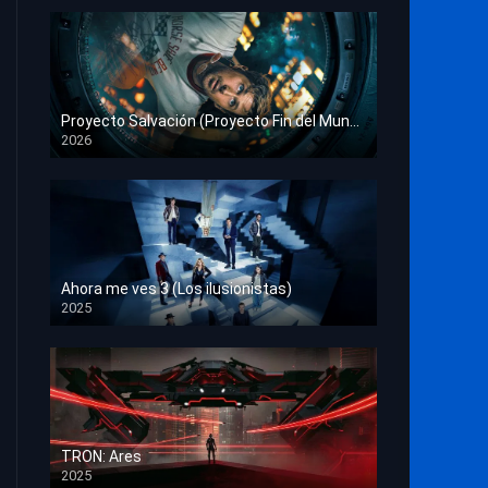
Proyecto Salvación (Proyecto Fin del Mundo)
2026
HD 1080p
Ahora me ves 3 (Los ilusionistas)
2025
HD 1080p
TRON: Ares
2025
HD 1080p