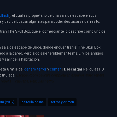
Ulrich
), el cual es propietario de una sala de escape en Los
era y decide buscar algo mas,para poder destacarse del resto.
estran The Skull Box, que el comerciante lo describe como uno de
a sala de escape de Brice, donde encuentran el The Skull Box
o a la pared. Pero algo sale terriblemente mal … y los amigos
y salir de la habitación.
leta
Gratis
del
género terror
y
crimen
|
Descargar
Peliculas HD
btitulada.
Escape Room pelicula completa en español latino repelis –
epelis – cuevana. Películas netflix
om (2017)
película online
terror y crimen