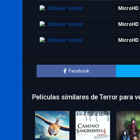
Obtener torrent
MicroHD
Obtener torrent
MicroHD
Obtener torrent
MicroHD
Facebook
Películas similares de Terror para 