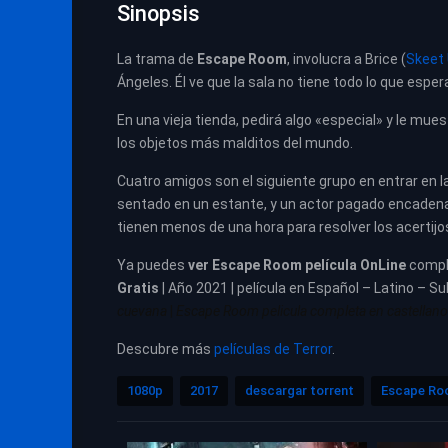
Sinopsis
La trama de
Escape Room
, involucra a Brice (
Skeet 
Ángeles. Él ve que la sala no tiene todo lo que esp
En una vieja tienda, pedirá algo «especial» y le mu
los objetos más malditos del mundo.
Cuatro amigos son el siguiente grupo en entrar en l
sentado en un estante, y un actor pagado encadenad
tienen menos de una hora para resolver los acertijos 
Ya puedes
ver
Escape Room película
OnLine
comp
Gratis
| Año 2021 | película en Español – Latino – Su
cuevana
|
Escape Room pelicula completa en castellano r
Descubre más
películas de Terror
.
1080p
2017
descargar torrent
Escape Ro