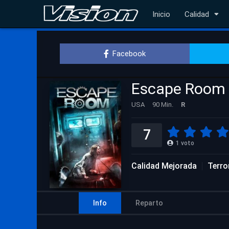
Inicio
Calidad
Facebook
Escape Room
USA
90 Min.
R
7
1
voto
Calidad Mejorada
Terro
Info
Reparto