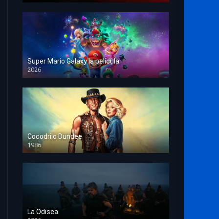
Super Mario Galaxy la película
2026
HD 1080p
Cocodrilo Dundee
1986
HD 1080p
La Odisea