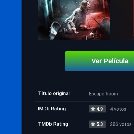
Ver Película
Título original
Escape Room
IMDb Rating
4.9
4 votos
TMDb Rating
5.3
286 votos