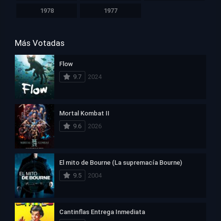
1978
1977
Más Votadas
Flow
9.7
2024
Mortal Kombat II
9.6
2026
El mito de Bourne (La supremacía Bourne)
9.5
2004
Cantinflas Entrega Inmediata