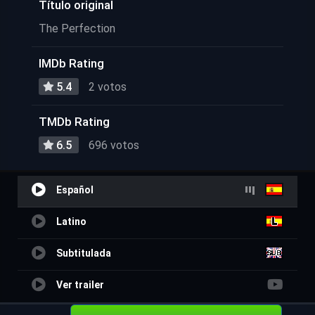
Título original
The Perfection
IMDb Rating
5.4
2 votos
TMDb Rating
6.5
696 votos
Español
Latino
Subtitulada
Ver trailer