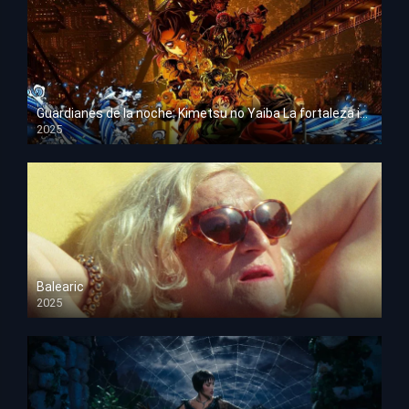
Guardianes de la noche: Kimetsu no Yaiba La fortaleza infinita
2025
HD 1080p
Balearic
2025
HD 1080p