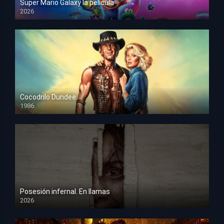
Super Mario Galaxy la película
2026
HD 1080p
Cocodrilo Dundee
1986
HD 1080p
Posesión infernal. En llamas
2026
HD 1080p