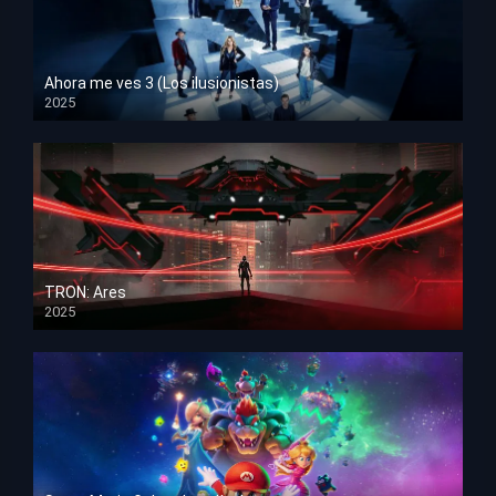
Ahora me ves 3 (Los ilusionistas)
2025
HD 1080p
TRON: Ares
2025
HD 1080p