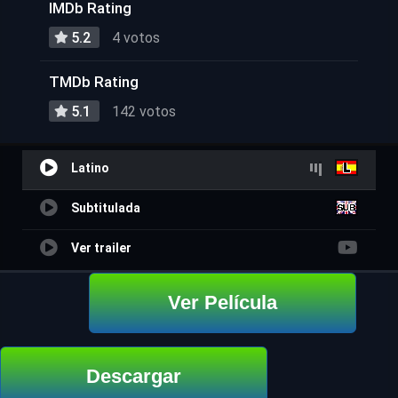
IMDb Rating
5.2
4 votos
TMDb Rating
5.1
142 votos
Latino
Subtitulada
Ver trailer
Ver Película
Descargar