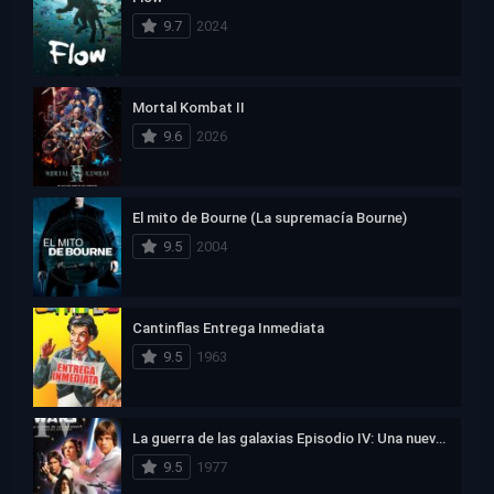
9.7
2024
Mortal Kombat II
9.6
2026
El mito de Bourne (La supremacía Bourne)
9.5
2004
Cantinflas Entrega Inmediata
9.5
1963
La guerra de las galaxias Episodio IV: Una nueva esperanza
9.5
1977