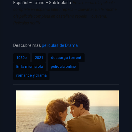
Español – Latino – Subtitulada.
En la misma ola pelicula
completa en español latino repelis – cuevana
|
En la misma
ola pelicula completa en castellano repelis – cuevana.
Películas netflix
Descubre más
películas de Drama
.
1080p
2021
descarga torrent
En la misma ola
película online
romance y drama