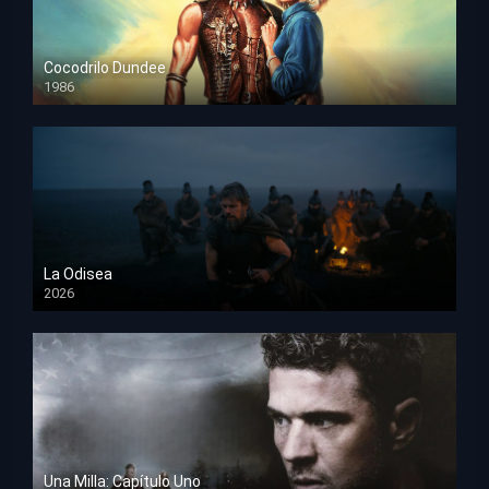
Cocodrilo Dundee
1986
HD 1080p
La Odisea
2026
TS Screener
Una Milla: Capítulo Uno