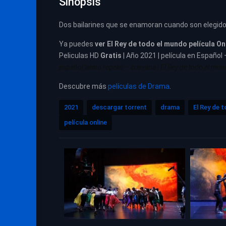
Sinopsis
Dos bailarines que se enamoran cuando son elegid
Ya puedes
ver
El Rey de todo el mundo película
On
Peliculas HD
Gratis
| Año 2021 | película en Español 
español latino repelis – cuevana
|
El Rey de todo el mund
Descubre más
películas de Drama
.
2021
descargar torrent
drama
El Rey de 
película online