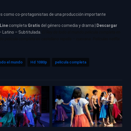
os como co-protagonistas de una producción importante
Line
completa
Gratis
del género comedia y drama |
Descargar
– Latino – Subtitulada.
El Rey de todo el mundo pelicula completa en
o pelicula completa en castellano repelis – cuevana. Películas netflix
todo el mundo
Hd 1080p
pelicula completa