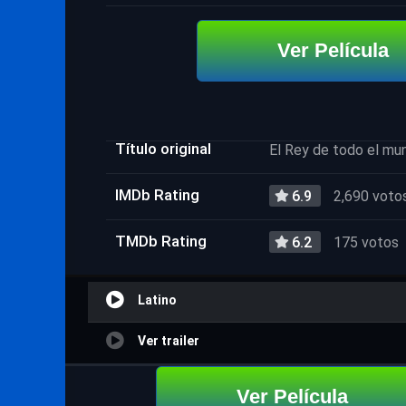
Ver Película
Título original
El Rey de todo el mu
IMDb Rating
6.9
2,690 voto
TMDb Rating
6.2
175 votos
Latino
Ver trailer
Ver Película