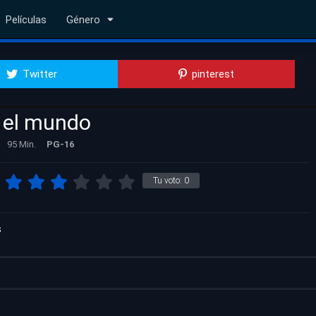
Películas
Género
Twitter
pinterest
o el mundo
95 Min.
PG-16
Tu voto:
0
s