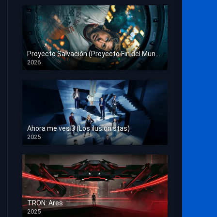
Proyecto Salvación (Proyecto Fin del Mundo)
2026
HD 1080p
Ahora me ves 3 (Los ilusionistas)
2025
HD 1080p
TRON: Ares
2025
HD 1080p