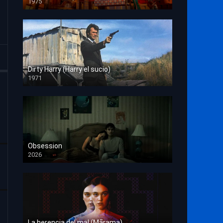
1975
HD 1080p
Dirty Harry (Harry el sucio)
1971
HD 1080p
Obsession
2026
HD 1080p
La herencia del mal (Mārama)