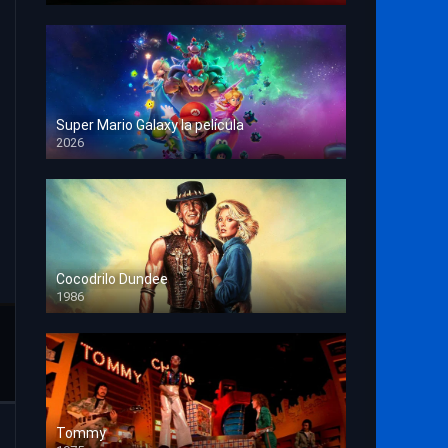
Super Mario Galaxy la película
2026
HD 1080p
Cocodrilo Dundee
1986
HD 1080p
Tommy