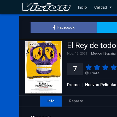
Inicio
Calidad
Facebook
El Rey de tod
Nov. 12, 2021
Mexico | España
7
1
voto
Drama
Nuevas Película
Info
Reparto