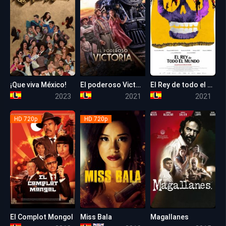
¡Que viva México!
El poderoso Victoria
El Rey de todo el mundo
5.6
5.8
6.9
2023
2021
2021
HD 720p
HD 720p
El Complot Mongol
Miss Bala
Magallanes
5.9
5.1
7.4