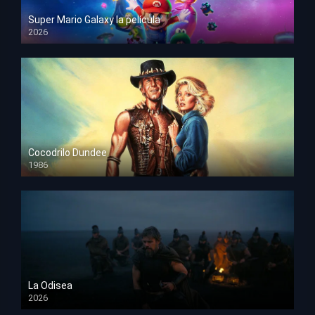
Super Mario Galaxy la película
2026
HD 1080p
Cocodrilo Dundee
1986
HD 1080p
La Odisea
2026
TS Screener