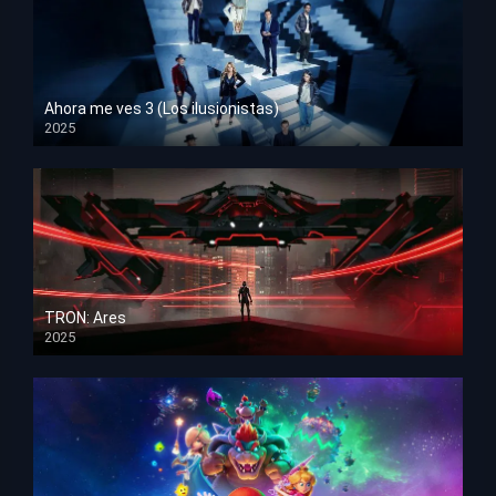
Ahora me ves 3 (Los ilusionistas)
2025
HD 1080p
TRON: Ares
2025
HD 1080p