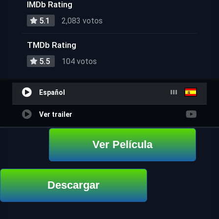
IMDb Rating
5.1
2,083 votos
TMDb Rating
5.5
104 votos
Español
Ver trailer
Ver Película
Descargar