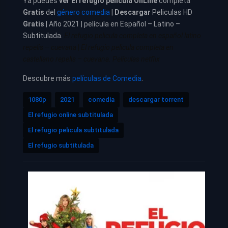
Ya puedes
ver
El refugio película
OnLine
completa
Gratis
del
género comedia
|
Descargar
Peliculas HD
Gratis
| Año 2021 | película en Español – Latino –
Subtitulada.
El refugio pelicula completa en español latino
repelis – cuevana
|
El refugio pelicula completa en
castellano repelis – cuevana. Películas netflix
Descubre más
películas de Comedia
.
1080p
2021
comedia
descargar torrent
El refugio online subtitulada
El refugio pelicula subtitulada
El refugio subtitulada