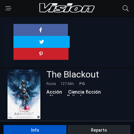
The Blackout
Rusia
127 Min.
PG
Acción
Ciencia ficción
Nuevas Películas
Info
Reparto