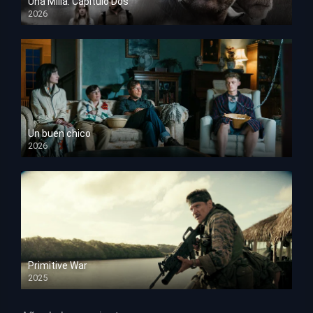
Una Milla: Capítulo Dos
2026
HD 1080p
Un buen chico
2026
HD 1080p
Primitive War
2025
HD 1080p