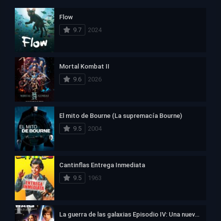
Flow
9.7
2024
Mortal Kombat II
9.6
2026
El mito de Bourne (La supremacía Bourne)
9.5
2004
Cantinflas Entrega Inmediata
9.5
1963
La guerra de las galaxias Episodio IV: Una nueva esperanza