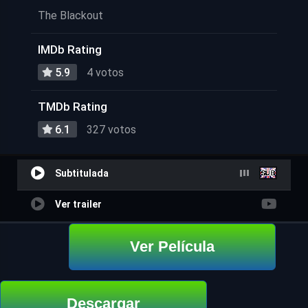
The Blackout
IMDb Rating
5.9
4 votos
TMDb Rating
6.1
327 votos
Subtitulada
Ver trailer
Ver Película
Descargar