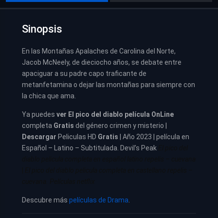
Sinopsis
En las Montañas Apalaches de Carolina del Norte,
Jacob McNeely, de dieciocho años, se debate entre
apaciguar a su padre capo traficante de
metanfetamina o dejar las montañas para siempre con
la chica que ama.
Ya puedes
ver
El pico del diablo película
OnLine
completa
Gratis
del género crimen y misterio |
Descargar
Peliculas HD
Gratis
| Año 2023 | película en
Español – Latino – Subtitulada. Devil’s Peak
El pico del
diablo pelicula completa en español latino repelis – cuevana
|
El pico del diablo pelicula completa en castellano repelis –
cuevana. Películas netflix
Descubre más
películas de Drama
.