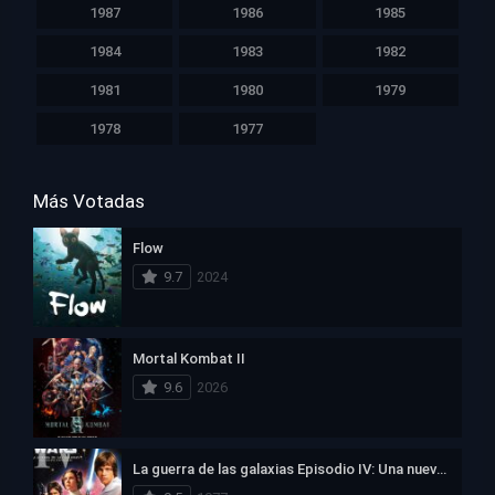
1987
1986
1985
1984
1983
1982
1981
1980
1979
1978
1977
Más Votadas
Flow
9.7
2024
Mortal Kombat II
9.6
2026
La guerra de las galaxias Episodio IV: Una nueva esperanza