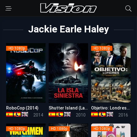
Jackie Earle Haley
HD 1080p
HD 1080p
RoboCop (2014)
Shutter Island (La Isla Siniestra)
Objetivo: Londres (Londres Bajo Fuego)
6.1
8.2
5.9
2014
2010
2016
HD 1080p
HD 1080p
HD 1080p