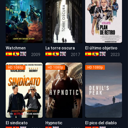
Watchmen
La torre oscura
El último objetivo
7.6
6.0
5.1
2009
2017
2023
HD 1080p
HD 1080p
HD 1080p
El sindicato
Hypnotic
El pico del diablo
5.8
5.4
5.3