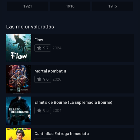
1921
1916
1915
Las mejor valoradas
Flow
9.7
2024
Mortal Kombat II
9.6
2026
El mito de Bourne (La supremacía Bourne)
9.5
2004
Cantinflas Entrega Inmediata