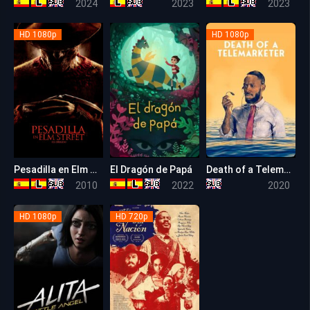
2024
2023
2023
HD 1080p
HD 1080p
Pesadilla en Elm Street 7 El origen
El Dragón de Papá
Death of a Telemarketer
5.2
7.2
5.7
2010
2022
2020
HD 1080p
HD 720p