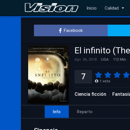
Inicio
Calidad
Facebook
El infinito (Th
Apr. 06, 2018
USA
112 Min.
7
1
voto
Ciencia ficción
Fantasí
Info
Reparto