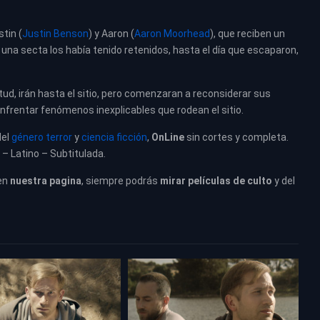
tin (
Justin Benson
) y Aaron (
Aaron Moorhead
), que reciben un
e una secta los había tenido retenidos, hasta el día que escaparon,
tud, irán hasta el sitio, pero comenzaran a reconsiderar sus
frentar fenómenos inexplicables que rodean el sitio.
del
género terror
y
ciencia ficción
,
OnLine
sin cortes y completa.
 – Latino – Subtitulada.
en
nuestra pagina
, siempre podrás
mirar películas de culto
y del