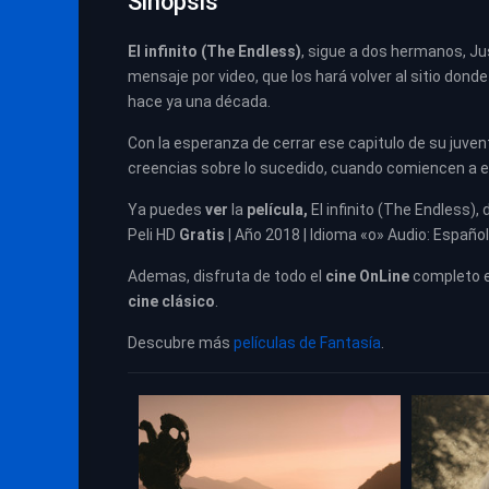
Sinopsis
El infinito (The Endless)
, sigue a dos hermanos, Jus
mensaje por video, que los hará volver al sitio dond
hace ya una década.
Con la esperanza de cerrar ese capitulo de su juven
creencias sobre lo sucedido, cuando comiencen a en
Ya puedes
ver
la
película,
El infinito (The Endless), 
Peli HD
Gratis
| Año 2018 | Idioma «o» Audio: Español
Ademas, disfruta de todo el
cine OnLine
completo 
cine clásico
.
Descubre más
películas de Fantasía
.