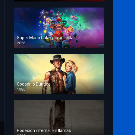
Super Mario Galaxy la película
2026
HD 1080p
Cocodrilo Dundee
1986
HD 1080p
Posesión infernal. En llamas