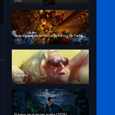
2026
HD 1080p
Guardianes de la noche: Kimetsu no Yaiba La fortaleza infinita
2025
HD 1080p
Balearic
2025
HD 1080p
El beso de la mujer araña (2025)