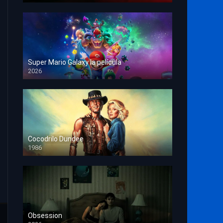
Super Mario Galaxy la película
2026
HD 1080p
Cocodrilo Dundee
1986
HD 1080p
Obsession