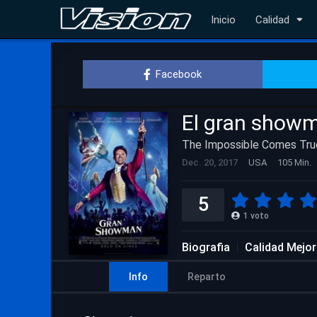
Inicio
Calidad
Facebook
El gran show
The Impossible Comes Tru
Dec. 20, 2017
USA
105 Min.
5
1
voto
Biografia
Calidad Mejo
Info
Reparto