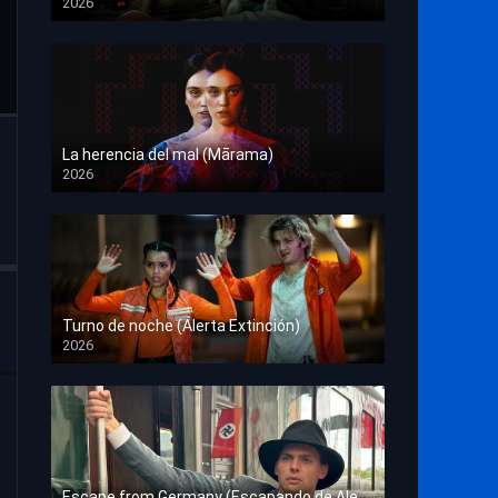
2026
HD 1080p
La herencia del mal (Mārama)
2026
HD 1080p
Turno de noche (Alerta Extinción)
2026
HD 1080p
Escape from Germany (Escapando de Alemania)