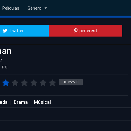
Películas
Género
Twitter
pinterest
man
e
PG
Tu voto:
0
rada
Drama
Músical