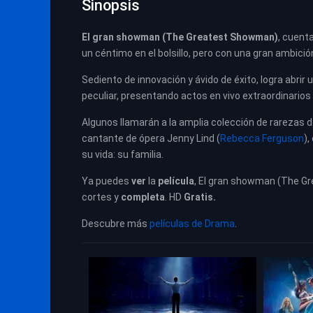
Sinopsis
El gran showman (The Greatest Showman)
, cuent
un céntimo en el bolsillo, pero con una gran ambició
Sediento de innovación y ávido de éxito, logra abrir
peculiar, presentando actos en vivo extraordinarios 
Algunos llamarán a la amplia colección de rarezas
cantante de ópera Jenny Lind (
Rebecca Ferguson
),
su vida: su familia.
Ya puedes
ver
la
película
, El gran showman (The G
cortes y
completa
. HD
Gratis.
Descubre más
películas de Drama
.