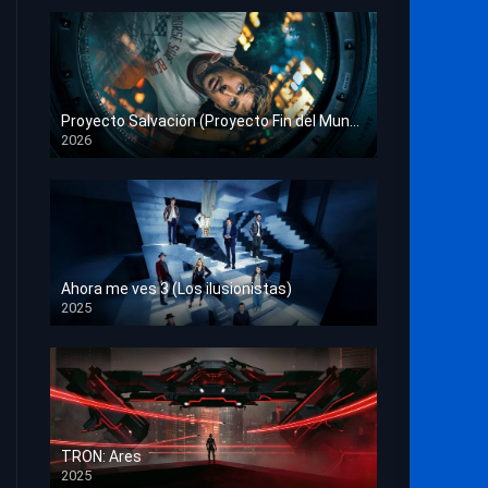
Proyecto Salvación (Proyecto Fin del Mundo)
2026
HD 1080p
Ahora me ves 3 (Los ilusionistas)
2025
HD 1080p
TRON: Ares
2025
HD 1080p