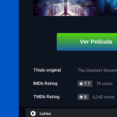
Ver Película
Título original
The Greatest Showm
IMDb Rating
7.7
79 votos
TMDb Rating
8
6,242 votos
Latino