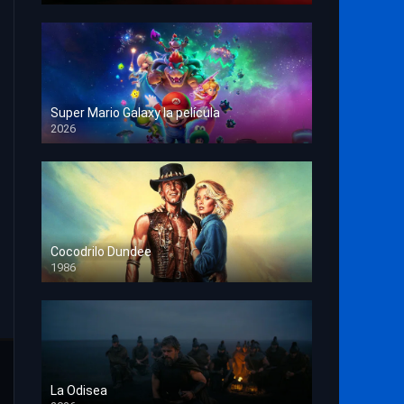
Super Mario Galaxy la película
2026
HD 1080p
Cocodrilo Dundee
1986
HD 1080p
La Odisea