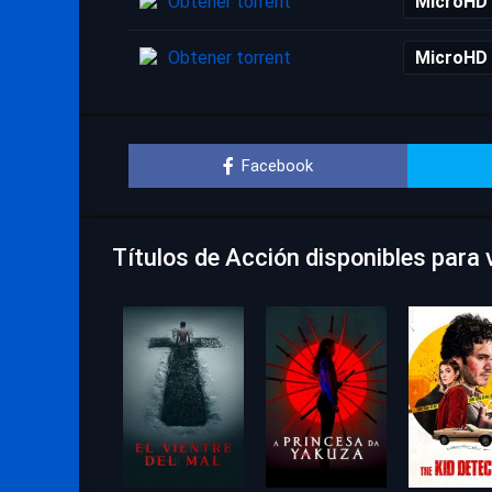
Obtener torrent
MicroHD
Obtener torrent
MicroHD
Facebook
Títulos de Acción disponibles para v