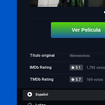
Ver Película
Título original
Werewolves
IMDb Rating
5.1
1,793 voto
TMDb Rating
5.7
169 votos
Español