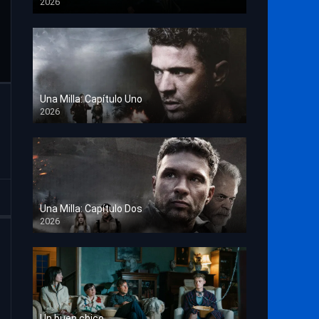
2026
TS Screener
Una Milla: Capítulo Uno
2026
HD 1080p
Una Milla: Capítulo Dos
2026
HD 1080p
Un buen chico