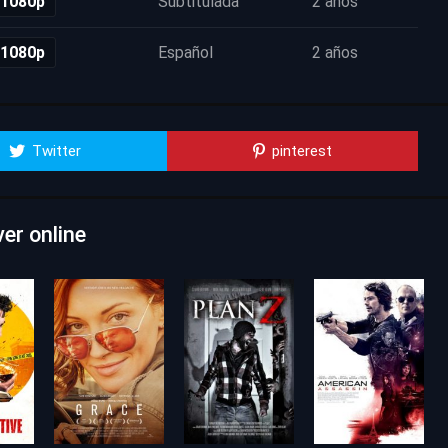
 1080p
Subtitulada
2 años
 1080p
Español
2 años
Twitter
pinterest
er online