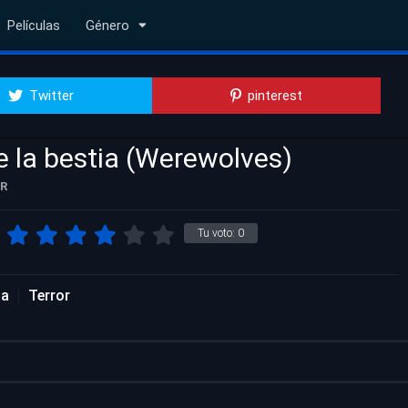
Películas
Género
Twitter
pinterest
e la bestia (Werewolves)
R
Tu voto:
0
da
Terror