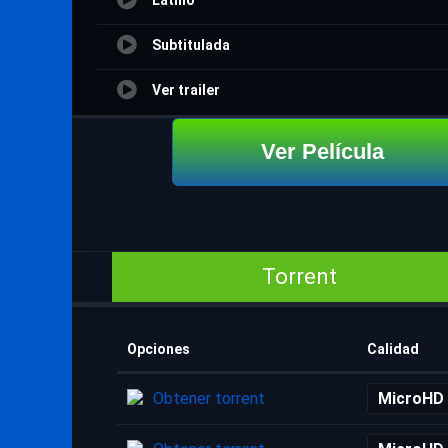
Latino
Subtitulada
Ver trailer
Ver Película
Torrent
Opciones
Calidad
Obtener torrent
MicroHD