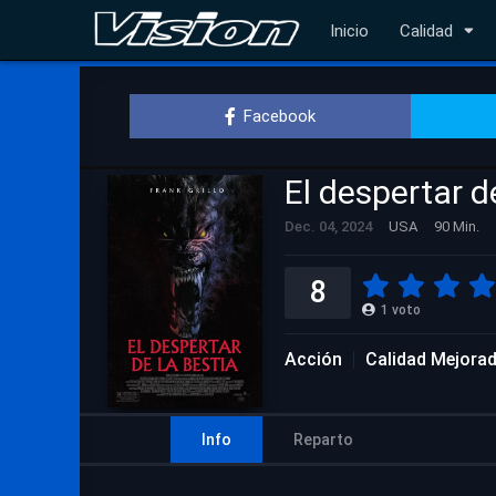
Inicio
Calidad
Facebook
El despertar d
Dec. 04, 2024
USA
90 Min.
8
1
voto
Acción
Calidad Mejora
Info
Reparto