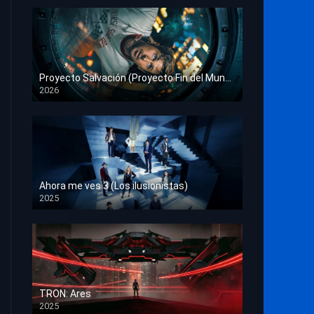
Proyecto Salvación (Proyecto Fin del Mundo)
2026
HD 1080p
Ahora me ves 3 (Los ilusionistas)
2025
HD 1080p
TRON: Ares
2025
HD 1080p