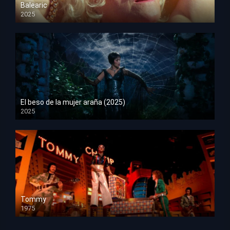
Balearic
2025
HD 1080p
El beso de la mujer araña (2025)
2025
HD 1080p
Tommy
1975
HD 1080p