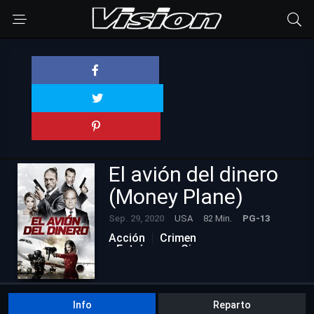
El avión del dinero
(Money Plane)
Sep. 29, 2020
USA
82 Min.
PG-13
Acción
Crimen
Estrénos en Cine
Info
Reparto