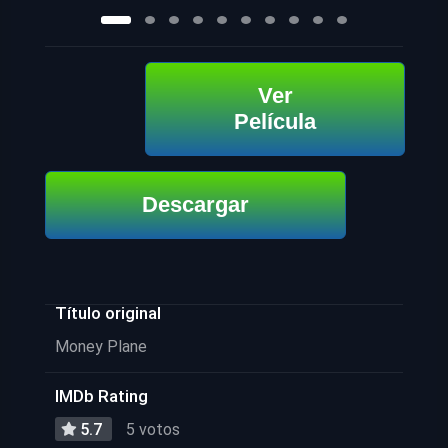
Ver
Película
Descargar
Título original
Money Plane
IMDb Rating
5.7
5 votos