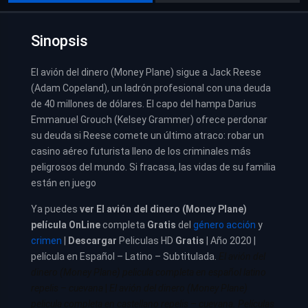
Sinopsis
El avión del dinero (Money Plane) sigue a Jack Reese
(Adam Copeland), un ladrón profesional con una deuda
de 40 millones de dólares. El capo del hampa Darius
Emmanuel Grouch (Kelsey Grammer) ofrece perdonar
su deuda si Reese comete un último atraco: robar un
casino aéreo futurista lleno de los criminales más
peligrosos del mundo. Si fracasa, las vidas de su familia
están en juego
Ya puedes
ver
El avión del dinero (Money Plane)
película
OnLine
completa
Gratis
del
género acción
y
crimen
|
Descargar
Peliculas HD
Gratis
| Año 2020 |
película en Español – Latino – Subtitulada.
El avión del
dinero (Money Plane) pelicula completa en español latino
repelis – cuevana
|
El avión del dinero (Money Plane)
pelicula completa en castellano repelis – cuevana. Películas