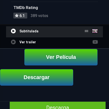
TMDb Rating
6.1
389 votos
Subtitulada
Ver trailer
Ver Película
Descargar
Descarga