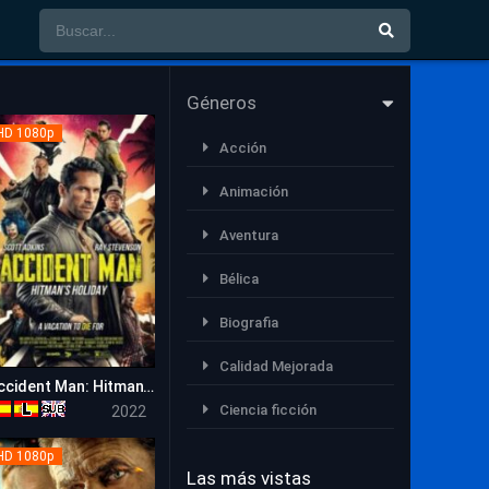
Géneros
HD 1080p
Acción
Animación
Aventura
Bélica
Biografia
Calidad Mejorada
Accident Man: Hitman’s Holiday
5.9
Ciencia ficción
2022
Comedia
HD 1080p
Las más vistas