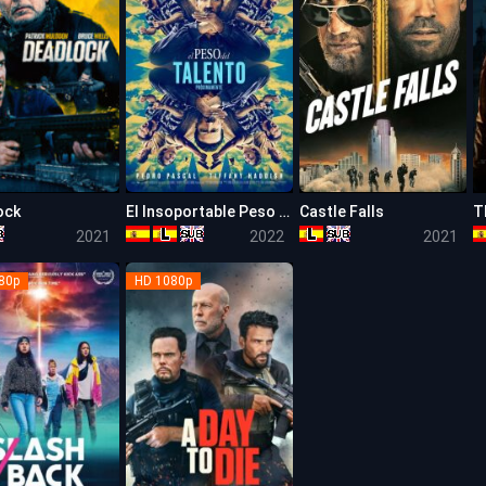
ock
El Insoportable Peso de un Talento Descomunal
Castle Falls
T
4.9
7.4
5.1
2021
2022
2021
80p
HD 1080p