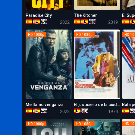
Paradise City
The Kitchen
El Sup
5.6
5.2
2022
2019
HD 1080p
HD 1080p
HD 10
Me llamo venganza
El justiciero de la ciudad
Bala p
5.1
6.9
2022
1974
HD 1080p
HD 1080p
HD 10