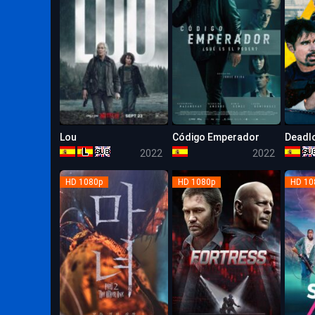
Lou
Código Emperador
Deadl
5.2
6.5
2022
2022
HD 1080p
HD 1080p
HD 10