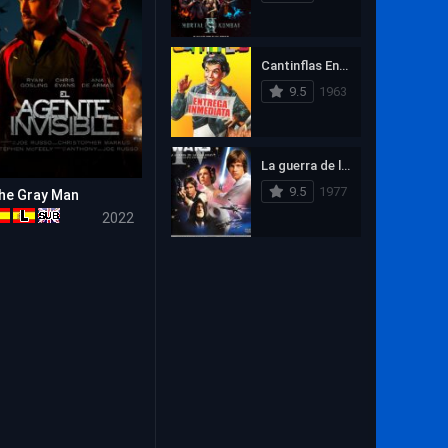
1993
1992
1991
Zombies
1990
1989
1988
Cantinflas Entrega Inmediata
1987
1986
1985
9.5
1963
1984
1983
1982
1981
1980
1979
La guerra de las galaxias Episodio IV: Una nueva esperanza
1978
1977
9.5
1977
he Gray Man
5.4
2022