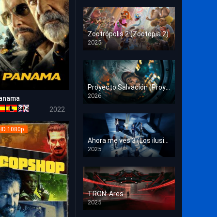
Crimen
Deporte
Zootrópolis 2 (Zootopia 2)
2025
Documental
HD 1080p
Drama
Estrénos en Cine
Proyecto Salvación (Proyecto Fin del Mundo)
2026
anama
HD 1080p
Familia
5.1
2022
Familiar
HD 1080p
Fantasía
Ahora me ves 3 (Los ilusionistas)
2025
HD 1080p
Guerra
Historia
TRON: Ares
Misterio
2025
HD 1080p
Música