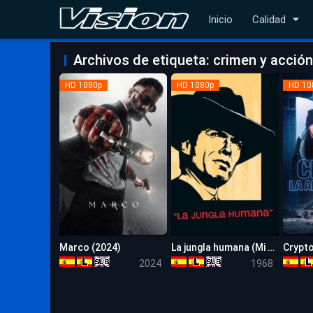
Inicio
Calidad
Archivos de etiqueta: crimen y acción
HD 1080p
HD 1080p
HD 10
Marco (2024)
La jungla humana (Mi nombre es violencia)
6.7
6.4
2024
1968