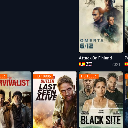
Attack On Finland
P
5.6
2021
80p
HD 1080p
HD 1080p