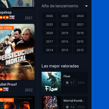
Año de lanzamiento
Músical
opshop
6.2
2026
2025
2024
2021
Nuevas Películas
2023
2022
2021
HD 1080p
Película de TV
2020
2019
2018
Películas Actualizadas
2017
2016
2015
Principal
2014
2013
2012
Proximos Estrénos
2011
2010
2009
Las mejor valoradas
2008
2007
2006
Romance
2005
2004
2003
Flow
Suspense
9.7
2024
2002
2001
2000
ullet Proof
4.5
Suspenso
2022
1999
1998
1997
Terror
HD 1080p
Mortal Kombat II
1996
1995
1994
Western
9.6
2026