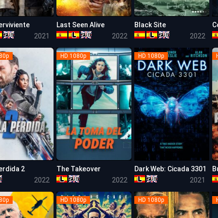
erviviente
Last Seen Alive
Black Site
C
4.9
5.7
4.9
2021
2022
2022
80p
HD 1080p
HD 1080p
erdida 2
The Takeover
Dark Web: Cicada 3301
B
6.3
5.5
4.8
2022
2022
2021
80p
HD 1080p
HD 1080p