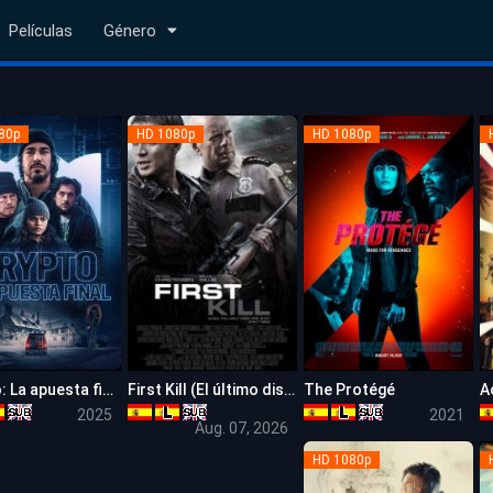
Películas
Género
80p
HD 1080p
HD 1080p
Crypto: La apuesta final (Cold Wallet)
First Kill (El último disparo)
The Protégé
5.7
5.0
6.6
2025
2021
Aug. 07, 2026
HD 1080p