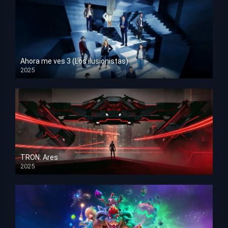
Ahora me ves 3 (Los ilusionistas)
2025
HD 1080p
TRON: Ares
2025
HD 1080p