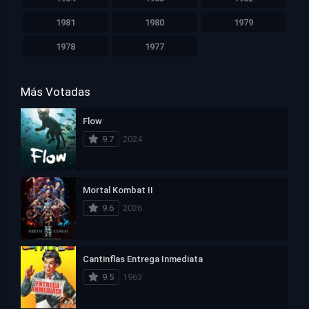
1981
1980
1979
1978
1977
Más Votadas
Flow
9.7
2024
Mortal Kombat II
9.6
2026
Cantinflas Entrega Inmediata
9.5
1963