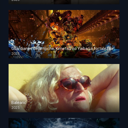
HD 1080p
Guardianes de la noche: Kimetsu no Yaiba La fortaleza infinita
2025
HD 1080p
Balearic
2025
HD 1080p