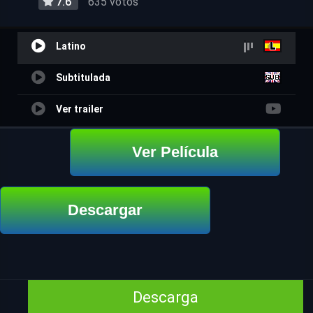
7.6
635 votos
Latino
Subtitulada
Ver trailer
Ver Película
Descargar
Descarga