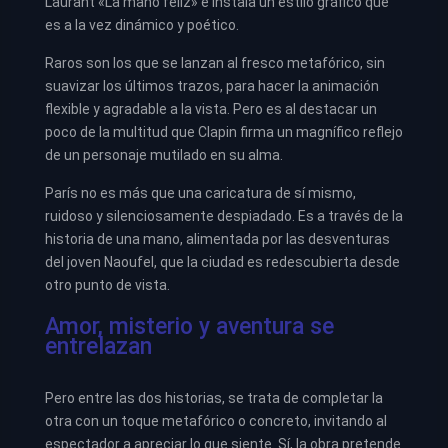
Laurant «La mano feliz» e instala un estilo gráfico que
es a la vez dinámico y poético.
Raros son los que se lanzan al fresco metafórico, sin
suavizar los últimos trazos, para hacer la animación
flexible y agradable a la vista. Pero es al destacar un
poco de la multitud que Clapin firma un magnífico reflejo
de un personaje mutilado en su alma.
París no es más que una caricatura de sí mismo,
ruidoso y silenciosamente despiadado. Es a través de la
historia de una mano, alimentada por las desventuras
del joven Naoufel, que la ciudad es redescubierta desde
otro punto de vista.
Amor, misterio y aventura se
entrelazan
Pero entre las dos historias, se trata de completar la
otra con un toque metafórico o concreto, invitando al
espectador a apreciar lo que siente. Sí, la obra pretende