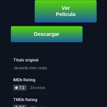
Ver
Película
Descargar
Título original
Jai perdu mon corps
IMDb Rating
7.2
24 votos
TMDb Rating