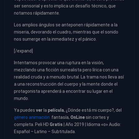
ser sensorial y esto implica un desafío técnico, que
notamos rápidamente.
Los amplios ángulos se anteponen rápidamente a la
miseria, devorando el cuadro, mientras que el sonido
nos sumerge en la inmediatez y el pánico.
[/expand]
Intentamos provocar una ruptura en la visión,
mezclando una ficción surrealista pero lírica con una
realidad cruda y a menudo brutal. La trama nos lleva así
a una reconstrucción del cuerpo y la mente donde el
protagonista aprenderá a encontrar su lugar en el
mundo.
Ya puedes
ver
la
película
,
¿Dónde está mi cuerpo?, del
género animación
fantasía,
OnLine
sin cortes y
completa. Peli HD
Gratis
| Año 2019 | Idioma «o» Audio:
Español – Latino – Subtitulada.