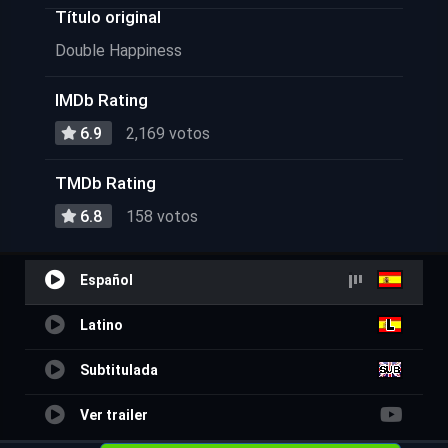
Título original
Double Happiness
IMDb Rating
6.9
2,169 votos
TMDb Rating
6.8
158 votos
Español
Latino
Subtitulada
Ver trailer