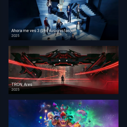
Ahora me ves 3 (Los ilusionistas)
2025
HD 1080p
TRON: Ares
2025
HD 1080p