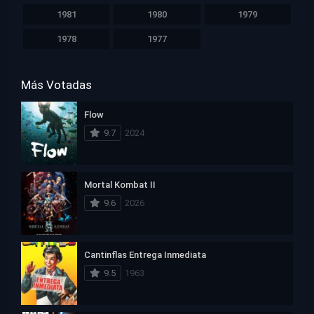
1981
1980
1979
1978
1977
Más Votadas
Flow
9.7
2024
Mortal Kombat II
9.6
2026
Cantinflas Entrega Inmediata
9.5
1963