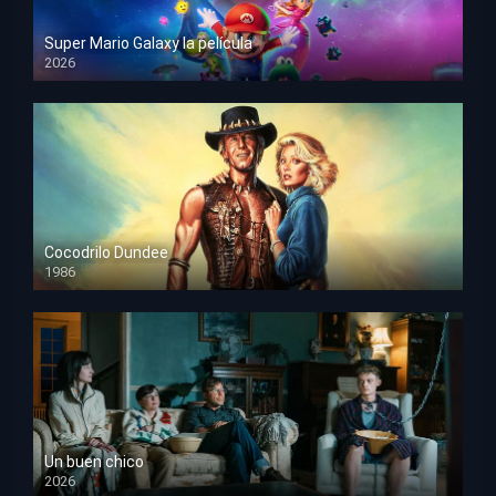
Super Mario Galaxy la película
2026
HD 1080p
Cocodrilo Dundee
1986
HD 1080p
Un buen chico
2026
HD 1080p