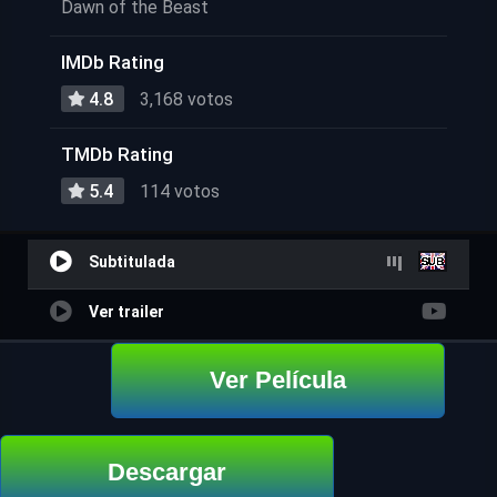
Dawn of the Beast
IMDb Rating
4.8
3,168 votos
TMDb Rating
5.4
114 votos
Subtitulada
Ver trailer
Ver Película
Descargar