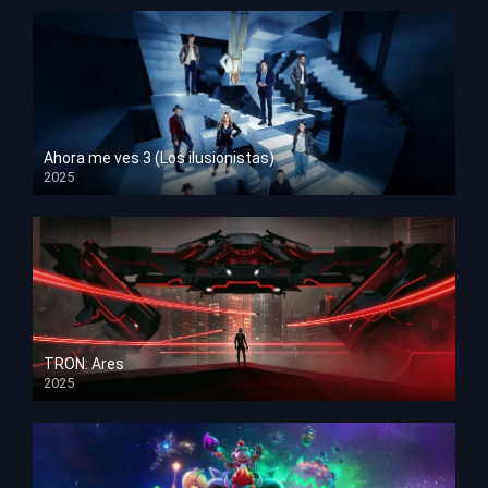
Ahora me ves 3 (Los ilusionistas)
2025
HD 1080p
TRON: Ares
2025
HD 1080p