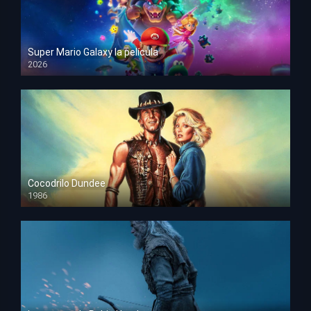
Super Mario Galaxy la película
2026
HD 1080p
Cocodrilo Dundee
1986
HD 1080p