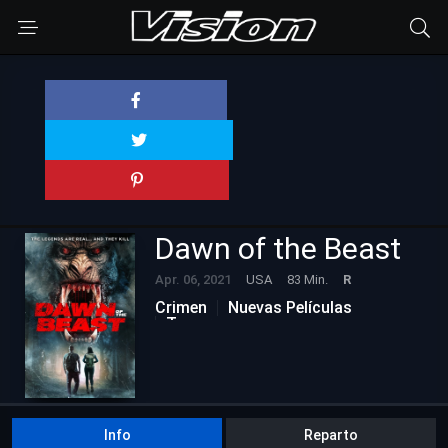
Dawn of the Beast
Apr. 06, 2021
USA
83 Min.
R
Crimen
Nuevas Películas
Terror
Info
Reparto