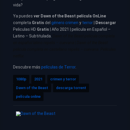
vida?
Ya puedes
ver
Dawn of the Beast película
OnLine
completa
Gratis
del
género crimen
y
terror
|
Descargar
Peliculas HD
Gratis
| Año 2021 | película en Español –
Latino – Subtitulada.
Dawn of the Beast pelicula completa
en español latino repelis – cuevana
|
Dawn of the Beast
pelicula completa en castellano repelis – cuevana. Películas
netflix
Descubre más
películas de Terror
.
1080p
2021
crimen y terror
Dawn of the Beast
descarga torrent
película online