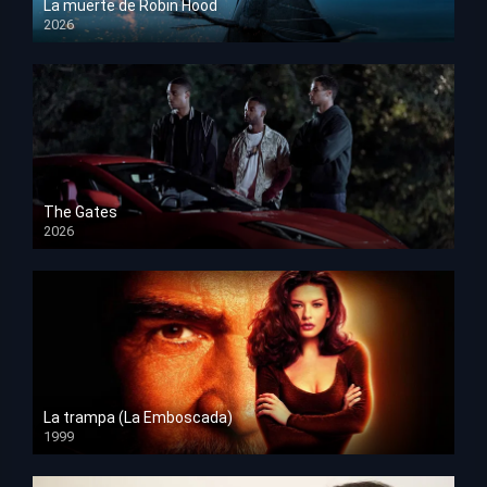
La muerte de Robin Hood
2026
HD 1080p
The Gates
2026
HD 1080p
La trampa (La Emboscada)
1999
HD 1080p